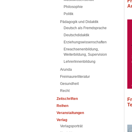
Fr
A
Philosophie
Politik
Pädagogik und Didaktik
Deutsch als Fremdsprache
Deutschdidaktik
Erziehungswissenschaften
Erwachsenenbildung,
Weiterbildung, Supervision
LehrerInnenbildung
Arunda
Freimaurerliteratur
Gesundheit
Recht
Zeitschriften
F
T
Reihen
Veranstaltungen
Verlag
Verlagsporträt