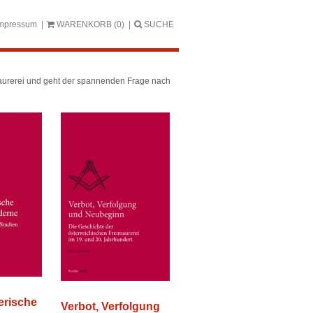
mpressum
WARENKORB
(0)
SUCHE
aurerei und geht der spannenden Frage nach
erische
Verbot, Verfolgung