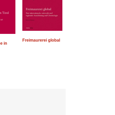
Freimaurerei global
e in