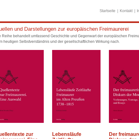
Startseite
Kontakt
I
ellen und Darstellungen zur europäischen Freimaurerei
e Reihe behandelt umfassend Geschichte und Gegenwart der europäischen Freim
m heutigen Selbstverständnis und der gesellschaftlichen Wirkung nach.
ellentexte zur
Lebensläufe
Der freimaur