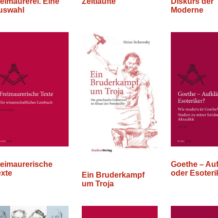
eimaurerei. Eine
Zeitläufte
Diskurs der
uswahl
Moderne
reimaurerische
Goethe – Auf
exte
oder Esoteri
Ein Bruderkampf
um Troja