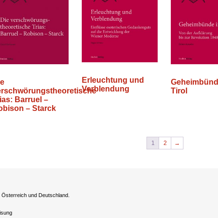
Erleuchtung und
ie
Geheimbünd
Verblendung
erschwörungstheoretische
Tirol
ias: Barruel –
obison – Starck
1
2
→
h Österreich und Deutschland.
eisung