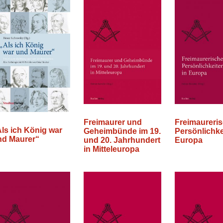
Freimaurer und
Freimaureri
ls ich König war
Geheimbünde im 19.
Persönlichke
nd Maurer“
und 20. Jahrhundert
Europa
in Mitteleuropa