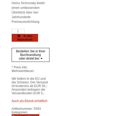
Heinz Sichrovsky bietet
einen umfassenden
Überblick über vier
Jahrhunderte
Freimaurerdichtung.
"Als
ich
In den
König
Warenkorb
war
und
Maurer"
Bestellen Sie in Ihrer
Menge
Buchhandlung
oder direkt bei:
* Preis inkl.
Mehrwertsteuer.
Wir liefern in die EU und
die Schweiz. Der Versand
ist kostenlos ab EUR 50,-.
Ansonsten betragen die
Versandkosten EUR 5,-
Auch als Ebook erhältlich
Artikelnummer:
5583
Kategorien: