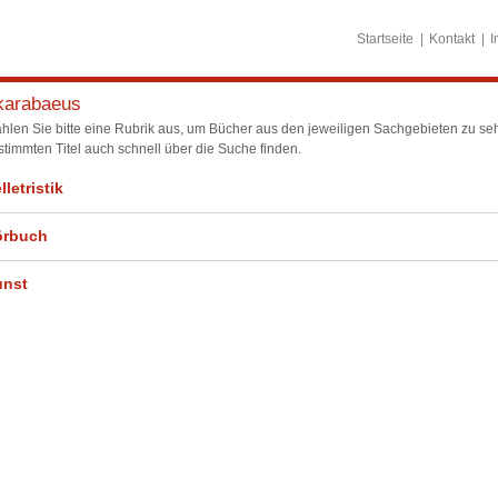
Startseite
Kontakt
I
karabaeus
hlen Sie bitte eine Rubrik aus, um Bücher aus den jeweiligen Sachgebieten zu seh
stimmten Titel auch schnell über die Suche finden.
lletristik
örbuch
unst