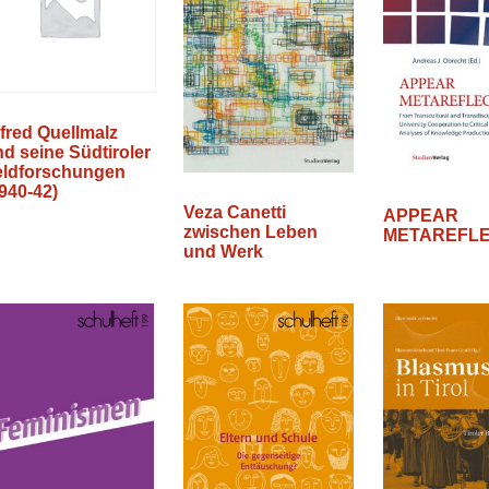
fred Quellmalz
d seine Südtiroler
eldforschungen
940-42)
Veza Canetti
APPEAR
zwischen Leben
METAREFLE
und Werk