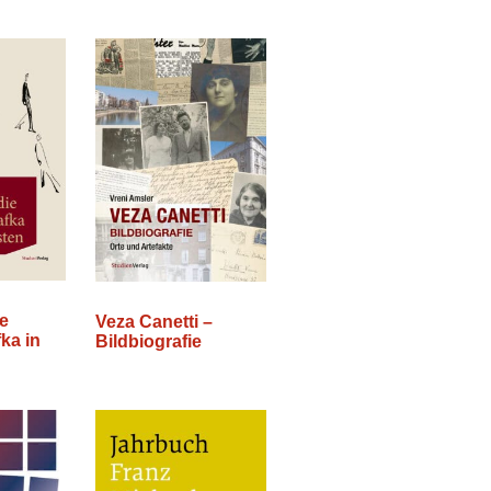
e
Veza Canetti –
ka in
Bildbiografie
n