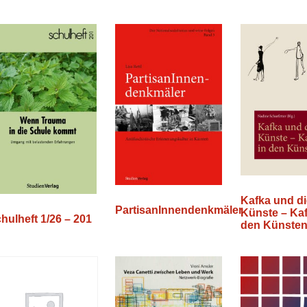
Kafka und di
PartisanInnendenkmäler
Künste – Kaf
hulheft 1/26 – 201
den Künste