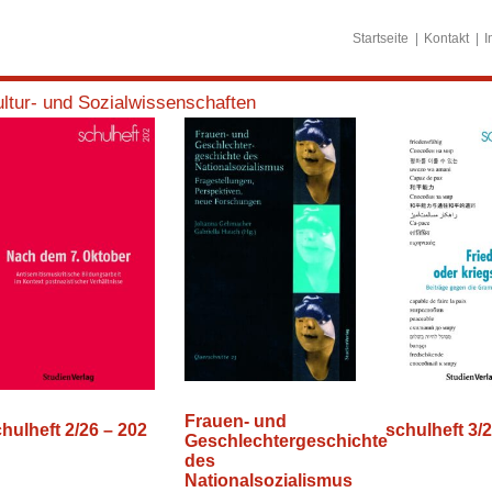
Startseite
Kontakt
I
ltur- und Sozialwissenschaften
Frauen- und
hulheft 2/26 – 202
schulheft 3/
Geschlechtergeschichte
des
Nationalsozialismus