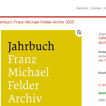
Startseite
Kontakt
I
ahrbuch Franz-Michael-Felder-Archiv 2025
Jürge
Jahr
Arch
Reihe
Archi
Alle T
Band
27,9
liefer
ISBN 