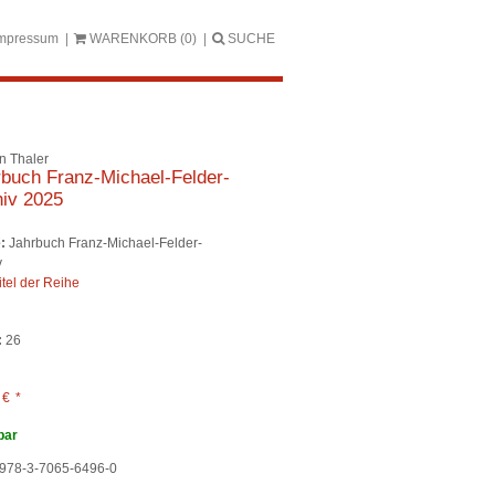
mpressum
WARENKORB
(0)
SUCHE
n Thaler
buch Franz-Michael-Felder-
iv 2025
:
Jahrbuch Franz-Michael-Felder-
v
itel der Reihe
:
26
0
€
*
bar
978-3-7065-6496-0