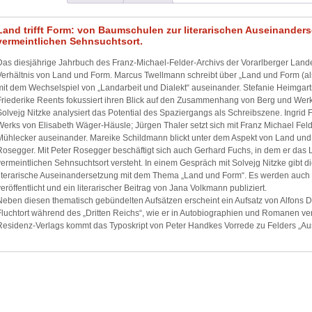
Land trifft Form: von Baumschulen zur literarischen Auseinander
vermeintlichen Sehnsuchtsort.
Das diesjährige Jahrbuch des Franz-Michael-Felder-Archivs der Vorarlberger Lande
Verhältnis von Land und Form. Marcus Twellmann schreibt über „Land und Form (als
mit dem Wechselspiel von „Landarbeit und Dialekt“ auseinander. Stefanie Heimgar
Friederike Reents fokussiert ihren Blick auf den Zusammenhang von Berg und Werk 
Solvejg Nitzke analysiert das Potential des Spaziergangs als Schreibszene. Ingrid 
Werks von Elisabeth Wäger-Häusle; Jürgen Thaler setzt sich mit Franz Michael Fel
Mühlecker auseinander. Mareike Schildmann blickt unter dem Aspekt von Land und F
Rosegger. Mit Peter Rosegger beschäftigt sich auch Gerhard Fuchs, in dem er das 
vermeintlichen Sehnsuchtsort versteht. In einem Gespräch mit Solvejg Nitzke gibt die
literarische Auseinandersetzung mit dem Thema „Land und Form“. Es werden auch 
veröffentlicht und ein literarischer Beitrag von Jana Volkmann publiziert.
Neben diesen thematisch gebündelten Aufsätzen erscheint ein Aufsatz von Alfons D
Fluchtort während des „Dritten Reichs“, wie er in Autobiographien und Romanen ve
Residenz-Verlags kommt das Typoskript von Peter Handkes Vorrede zu Felders „A