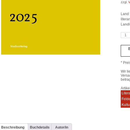
zzgl.
V
Land 
liter
Landl
Jahrb
Franz
Micha
Felder
B
Archi
2025
Meng
* Prei
Wir li
Versa
betra
Artik
Liter
Feld
Kultu
Beschreibung
Buchdetails
Autor/in