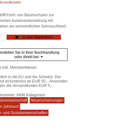
ersandkosten
trifft Form: von Baumschulen zur
arischen Auseinandersetzung mit
eben als vermeintlichen Sehnsuchtsort.
uch
In den Warenkorb
-
el-
-
estellen Sie in Ihrer Buchhandlung
v
oder direkt bei:
e
s inkl. Mehrwertsteuer.
efern in die EU und die Schweiz. Der
nd ist kostenlos ab EUR 50,-. Ansonsten
gen die Versandkosten EUR 5,-
elnummer:
6496
Kategorien:
aturwissenschaft
,
Neuerscheinungen
,
er-Jahrbuch
,
r- und Sozialwissenschaften