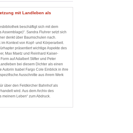
setzung mit Landleben als
sbibliothek beschäftigt sich mit dem
 Assemblage)“. Sandra Fluhrer setzt sich
tner denkt über Baumschulen nach.
im Kontext von Kopf- und Körperarbeit.
Fürhapter präsentiert wichtige Aspekte des
der, Max Maetz und Reinhard Kaiser-
orm auf Adalbert Stifter und Peter
Landleben bei diesem Dichter als einen
 Autorin Isabel Fargo Cole Einblick in ihre
spezifische Ausschnitte aus ihrem Werk
ür über den Feldkircher Bahnhof als
rhandelt wird. Aus dem Archiv des
us meinem Leben“ zum Abdruck.