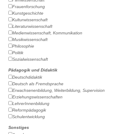
Frauenforschung
Kunstgeschichte
Kulturwissenschaft
Literaturwissenschaft
Medienwissenschaft, Kommunikation
Musikwissenschaft
Philosophie
Politik
Sozialwissenschaft
Pädagogik und Didaktik
Deutschdidaktik
Deutsch als Fremdsprache
Erwachsenenbildung, Weiterbildung, Supervision
Erziehungswissenschaften
LehrerInnenbildung
Reformpädagogik
Schulentwicklung
Sonstiges