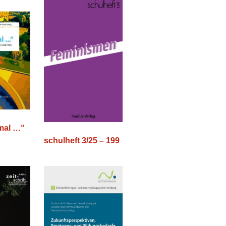
nmal …“
schulheft 3/25 – 199