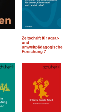
Zeitschrift für agrar-
und
umweltpädagogische
Forschung 7