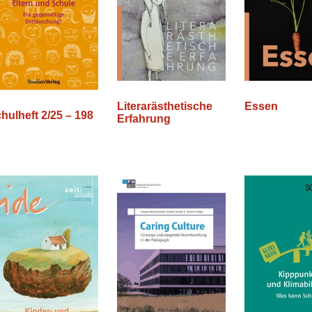
Literarästhetische
Essen
hulheft 2/25 – 198
Erfahrung