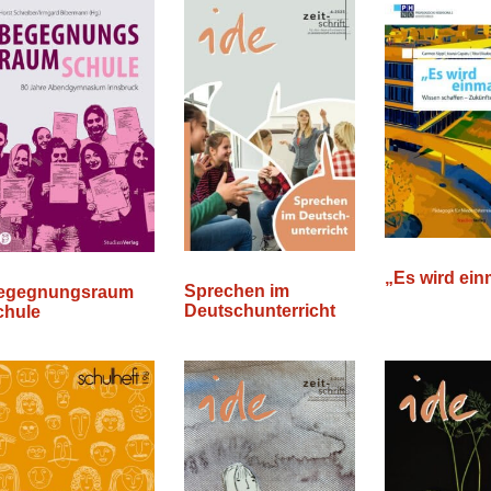
„Es wird ei
Sprechen im
egegnungsraum
Deutschunterricht
chule