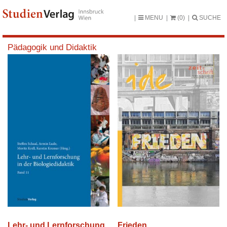
MENU
(0)
SUCHE
Pädagogik und Didaktik
Frieden
Lehr- und Lernforschung