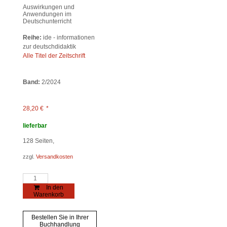
Auswirkungen und
Anwendungen im
Deutschunterricht
Reihe:
ide - informationen
zur deutschdidaktik
Alle Titel der Zeitschrift
Band:
2/2024
28,20
€
*
lieferbar
128
Seiten,
zzgl.
Versandkosten
Künstliche
Intelligenz
In den
Menge
Warenkorb
Bestellen Sie in Ihrer
Buchhandlung