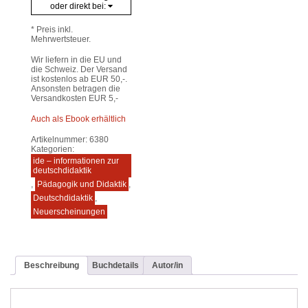
oder direkt bei:
* Preis inkl.
Mehrwertsteuer.
Wir liefern in die EU und
die Schweiz. Der Versand
ist kostenlos ab EUR 50,-.
Ansonsten betragen die
Versandkosten EUR 5,-
Auch als Ebook erhältlich
Artikelnummer:
6380
Kategorien:
ide – informationen zur
deutschdidaktik
,
Pädagogik und Didaktik
,
Deutschdidaktik
,
Neuerscheinungen
Beschreibung
Buchdetails
Autor/in