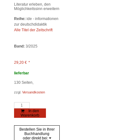
Literatur erleben, den
Möglichkeitssinn erweitern
Reihe:
ide - informationen
zur deutschdidaktik
Alle Titel der Zeitschrift
Band:
3/2025
29,20
€
*
lieferbar
130
Seiten,
zzgl.
Versandkosten
Literarästhetische
Erfahrung
In den
Menge
Warenkorb
Bestellen Sie in Ihrer
Buchhandlung
oder direkt bei: