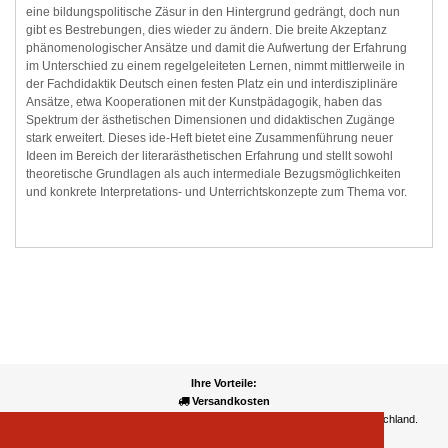
eine bildungspolitische Zäsur in den Hintergrund gedrängt, doch nun
gibt es Bestrebungen, dies wieder zu ändern. Die breite Akzeptanz
phänomenologischer Ansätze und damit die Aufwertung der Erfahrung
im Unterschied zu einem regelgeleiteten Lernen, nimmt mittlerweile in
der Fachdidaktik Deutsch einen festen Platz ein und interdisziplinäre
Ansätze, etwa Kooperationen mit der Kunstpädagogik, haben das
Spektrum der ästhetischen Dimensionen und didaktischen Zugänge
stark erweitert. Dieses ide-Heft bietet eine Zusammenführung neuer
Ideen im Bereich der literarästhetischen Erfahrung und stellt sowohl
theoretische Grundlagen als auch intermediale Bezugsmöglichkeiten
und konkrete Interpretations- und Unterrichtskonzepte zum Thema vor.
Ihre Vorteile:
Versandkosten
Wir liefern kostenlos ab EUR 50,- Bestellwert nach Österreich und Deutschland.
Zahlungsarten