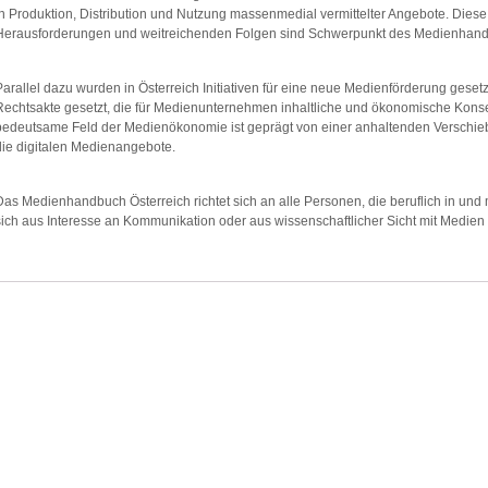
in Produktion, Distribution und Nutzung massenmedial vermittelter Angebote. Diese 
Herausforderungen und weitreichenden Folgen sind Schwerpunkt des Medienhand
Parallel dazu wurden in Österreich Initiativen für eine neue Medienförderung gese
Rechtsakte gesetzt, die für Medienunternehmen inhaltliche und ökonomische Kons
bedeutsame Feld der Medienökonomie ist geprägt von einer anhaltenden Verschie
die digitalen Medienangebote.
Das Medienhandbuch Österreich richtet sich an alle Personen, die beruflich in und
sich aus Interesse an Kommunikation oder aus wissenschaftlicher Sicht mit Medien