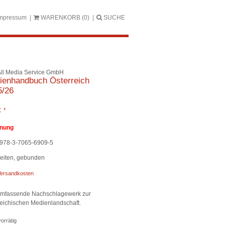
mpressum
WARENKORB
(0)
SUCHE
ll Media Service GmbH
ienhandbuch Österreich
5/26
€
*
anung
978-3-7065-6909-5
eiten, gebunden
ersandkosten
mfassende Nachschlagewerk zur
reichischen Medienlandschaft.
orrätig