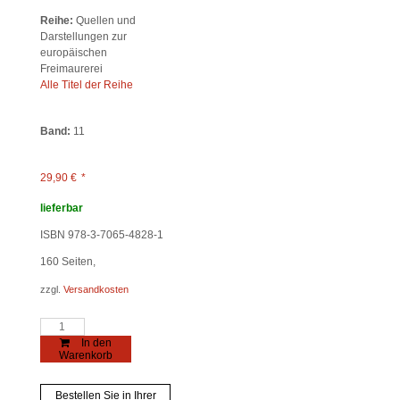
Reihe:
Quellen und
Darstellungen zur
europäischen
Freimaurerei
Alle Titel der Reihe
Band:
11
29,90
€
*
lieferbar
ISBN 978-3-7065-4828-1
160
Seiten,
zzgl.
Versandkosten
Freimaurerei
global
In den
Menge
Warenkorb
Bestellen Sie in Ihrer