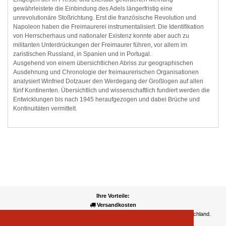
gewährleistete die Einbindung des Adels längerfristig eine
unrevolutionäre Stoßrichtung. Erst die französische Revolution und
Napoleon haben die Freimaurerei instrumentalisiert. Die Identifikation
von Herrscherhaus und nationaler Existenz konnte aber auch zu
militanten Unterdrückungen der Freimaurer führen, vor allem im
zaristischen Russland, in Spanien und in Portugal.
Ausgehend von einem übersichtlichen Abriss zur geographischen
Ausdehnung und Chronologie der freimaurerischen Organisationen
analysiert Winfried Dotzauer den Werdegang der Großlogen auf allen
fünf Kontinenten. Übersichtlich und wissenschaftlich fundiert werden die
Entwicklungen bis nach 1945 heraufgezogen und dabei Brüche und
Kontinuitäten vermittelt.
Ihre Vorteile:
Versandkosten
Wir liefern kostenlos ab EUR 50,- Bestellwert nach Österreich und Deutschland.
Zahlungsarten