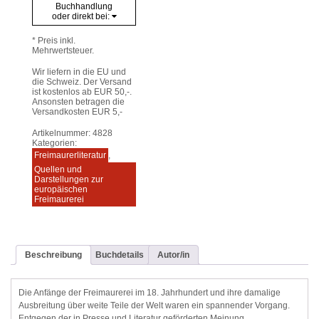
Buchhandlung
oder direkt bei:
* Preis inkl.
Mehrwertsteuer.
Wir liefern in die EU und
die Schweiz. Der Versand
ist kostenlos ab EUR 50,-.
Ansonsten betragen die
Versandkosten EUR 5,-
Artikelnummer:
4828
Kategorien:
Freimaurerliteratur
,
Quellen und
Darstellungen zur
europäischen
Freimaurerei
Beschreibung
Buchdetails
Autor/in
Die Anfänge der Freimaurerei im 18. Jahrhundert und ihre damalige
Ausbreitung über weite Teile der Welt waren ein spannender Vorgang.
Entgegen der in Presse und Literatur geförderten Meinung