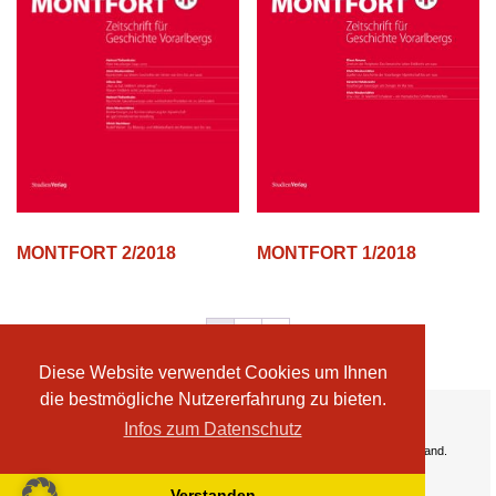
MONTFORT 2/2018
MONTFORT 1/2018
1
2
→
Diese Website verwendet Cookies um Ihnen
die bestmögliche Nutzererfahrung zu bieten.
Ihre Vorteile:
Infos zum Datenschutz
Versandkosten
Wir liefern kostenlos ab EUR 50,- Bestellwert nach Österreich und Deutschland.
Zahlungsarten
Wir akzeptieren Kreditkarte, PayPal, Sofortüberweisung
Verstanden