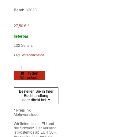
Band:
1/2023
27,50
€
*
lieferbar
132
Seiten,
zzgl.
Versandkosten
MONTFORT
1/2023
In den
Menge
Warenkorb
Bestellen Sie in Ihrer
Buchhandlung
oder direkt bei:
* Preis inkl.
Mehrwertsteuer.
Wir liefern in die EU und
die Schweiz. Der Versand
ist kostenlos ab EUR 50,-.
Ansonsten betragen die