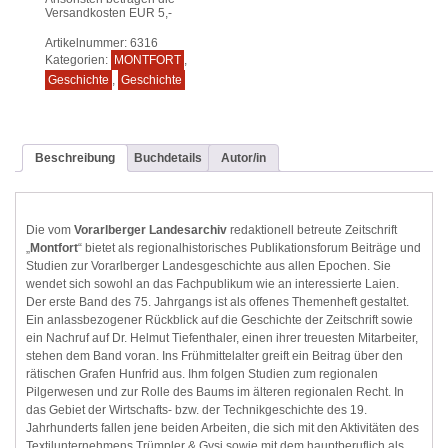
Versandkosten EUR 5,-
Artikelnummer:
6316
Kategorien:
MONTFORT
,
Geschichte
,
Geschichte
Beschreibung
Buchdetails
Autor/in
Die vom
Vorarlberger Landesarchiv
redaktionell betreute Zeitschrift
„
Montfort
“ bietet als regionalhistorisches Publikationsforum Beiträge und
Studien zur Vorarlberger Landesgeschichte aus allen Epochen. Sie
wendet sich sowohl an das Fachpublikum wie an interessierte Laien.
Der erste Band des 75. Jahrgangs ist als offenes Themenheft gestaltet.
Ein anlassbezogener Rückblick auf die Geschichte der Zeitschrift sowie
ein Nachruf auf Dr. Helmut Tiefenthaler, einen ihrer treuesten Mitarbeiter,
stehen dem Band voran. Ins Frühmittelalter greift ein Beitrag über den
rätischen Grafen Hunfrid aus. Ihm folgen Studien zum regionalen
Pilgerwesen und zur Rolle des Baums im älteren regionalen Recht. In
das Gebiet der Wirtschafts- bzw. der Technikgeschichte des 19.
Jahrhunderts fallen jene beiden Arbeiten, die sich mit den Aktivitäten des
Textilunternehmens Trümpler & Gysi sowie mit dem hauptberuflich als