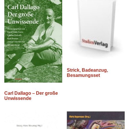
Strick, Badeanzug,
Besamungsset
Carl Dallago – Der große
Unwissende