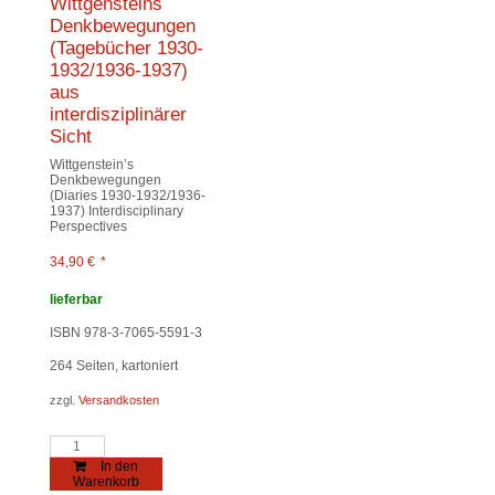
Wittgensteins
Denkbewegungen
(Tagebücher 1930-
1932/1936-1937)
aus
interdisziplinärer
Sicht
Wittgenstein’s
Denkbewegungen
(Diaries 1930-1932/1936-
1937) Interdisciplinary
Perspectives
34,90
€
*
lieferbar
ISBN 978-3-7065-5591-3
264
Seiten, kartoniert
zzgl.
Versandkosten
Wittgensteins
Denkbewegungen
In den
(Tagebücher
Warenkorb
1930-