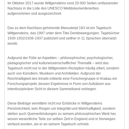
Im Oktober 2017 wurde Wittgensteins rund 20 000 Seiten umfassender
Nachlass in die Liste des UNESCO Weltdokumentenerbes
aufgenommen und ausgezeichnet.
Das zu dem Nachlass gehörende Manuskript 183 ist ein Tagebuch
Wittgensteins, das 1997 unter dem Titel Denkbewegungen. Tagebücher
1930-1932/1936-1937 publiziert und seither in 11 Sprachen übersetzt
wurde.
Aufgrund der Fülle an Aspekten – philosophischer, psychologischer,
pädagogischer und kulturwissenschaftlicher Thematik – wird das
Tagebuch nicht nur in der Wittgenstein-Rezeption häufig zitiert, sondern
auch von Künstlern, Musikern und Architekten. Aufgrund der
Reichhaltigkeit des Inhalts initiierte eine Forschergruppe in Krakau ein
Forschungsprojekt, dessen Ergebnisse in Form von Aufsätzen aus
interdisziplinärer Sicht in diesem Sammelband vorliegen.
Diese Beiträge vermitteln nicht nur Einblicke in Wittgensteins
Persönlichkeit, sein Ringen um Integrität und Wahrhaftigkeit, sondern
stellen auch Querverbindungen zu seinem philosophischen Werk her,
wovon wesentliche Teile zur selben Zeit in England und in Norwegen
verfasst wurden, als er an seinem Tagebuch schrieb.