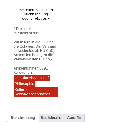
1932/1936-
1937)
Bestellen Sie in Ihrer
aus
Buchhandlung
interdisziplinärer
oder direkt bei:
Sicht
Menge
* Preis inkl.
Mehrwertsteuer.
Wir liefern in die EU und
die Schweiz. Der Versand
ist kostenlos ab EUR 50,-.
Ansonsten betragen die
Versandkosten EUR 5,-
Artikelnummer:
5591
Kategorien:
Literaturwissenschaft
,
Philosophie
,
Kultur- und
Sozialwissenschaften
Beschreibung
Buchdetails
Autor/in