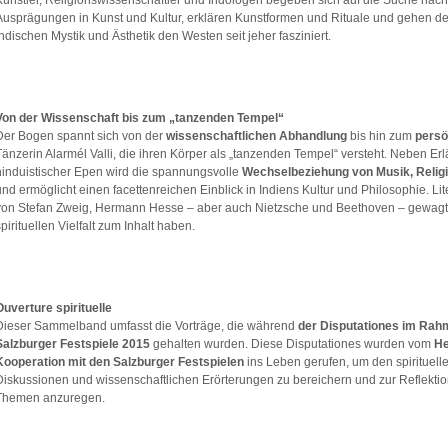
Künstler, Religionswissenschaftler und Indologen begeben sich auf die Suche nach d
Ausprägungen in Kunst und Kultur, erklären Kunstformen und Rituale und gehen der
indischen Mystik und Ästhetik den Westen seit jeher fasziniert.
Von der Wissenschaft bis zum „tanzenden Tempel“
Der Bogen spannt sich von der
wissenschaftlichen Abhandlung
bis hin zum
persö
Tänzerin Alarmél Valli, die ihren Körper als „tanzenden Tempel“ versteht. Neben E
hinduistischer Epen wird die spannungsvolle
Wechselbeziehung von Musik, Relig
und ermöglicht einen facettenreichen Einblick in Indiens Kultur und Philosophie. Li
von Stefan Zweig, Hermann Hesse – aber auch Nietzsche und Beethoven – gewagt, d
spirituellen Vielfalt zum Inhalt haben.
Ouverture spirituelle
Dieser Sammelband umfasst die Vorträge, die während
der Disputationes im Rahm
Salzburger Festspiele 2015
gehalten wurden. Diese Disputationes wurden vom
He
Kooperation mit den Salzburger Festspielen
ins Leben gerufen, um den spirituell
Diskussionen und wissenschaftlichen Erörterungen zu bereichern und zur Reflektion 
Themen anzuregen.