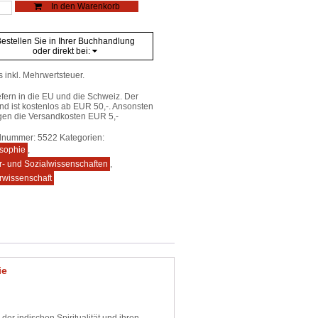
In den Warenkorb
a
s
estellen Sie in Ihrer Buchhandlung
ns
oder direkt bei:
sophie
s inkl. Mehrwertsteuer.
e
efern in die EU und die Schweiz. Der
nd ist kostenlos ab EUR 50,-. Ansonsten
gen die Versandkosten EUR 5,-
elnummer:
5522
Kategorien:
osophie
,
r- und Sozialwissenschaften
,
rwissenschaft
ie