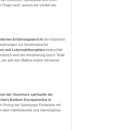
er indischen Spiritualität und ihren
 Frage nach, warum die Vielfalt der
nlichen Erfahrungsbericht
der indischen
rläuterungen zur Gestensprache
ion und Lebensphilosophien
beleuchtet
terarisch wird die Annäherung durch Texte
ie alle den Mythos Indien mit seiner
en der Ouverture spirituelle der
rbert-Batliner-Europainstitut in
en Prolog der Salzburger Festspiele mit
über interkulturelle und interreligiöse