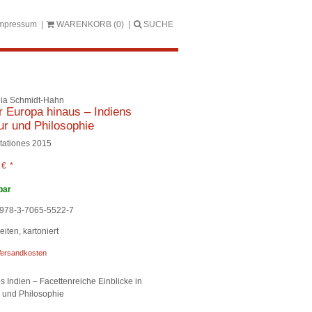
mpressum
WARENKORB
(0)
SUCHE
ia Schmidt-Hahn
 Europa hinaus – Indiens
ur und Philosophie
tationes 2015
0
€
*
bar
978-3-7065-5522-7
iten, kartoniert
ersandkosten
s Indien – Facettenreiche Einblicke in
r und Philosophie