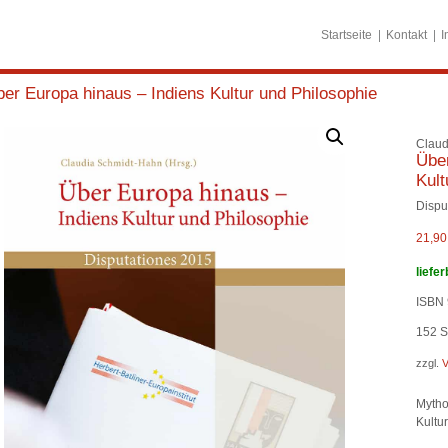
Startseite
Kontakt
I
er Europa hinaus – Indiens Kultur und Philosophie
Claud
Über
Kult
Dispu
21,9
liefer
ISBN 
152
Se
zzgl.
V
Mytho
Kultu