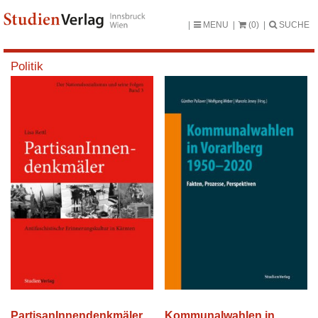
MENU
(0)
SUCHE
Politik
PartisanInnendenkmäler
Kommunalwahlen in