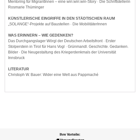
Mentoring für MigrantInnen – eine win:win:win-Story · Die Schriftstellerin
Rosmarie Thüminger
KÜNSTLERISCHE EINGRIFFE IN DEN STÄDTISCHEN RAUM
„SOLANGE“-Projekte auf Baustellen · Die MobilitäterInnen
WAS ERINNERN – WIE GEDENKEN?
Das Durchgangslager Wörgl der Deutschen Arbeitsfront · Erster
Stolperstein in Tirol für Hans Vogl · Grünmandl. Geschichte. Gedanken.
Bilder · Die Neugestaltung des Kriegerdenkmals der Universität
Innsbruck
LITERATUR
Christoph W. Bauer: Wider eine Welt aus Pappmaché
Ihre Vorteile: