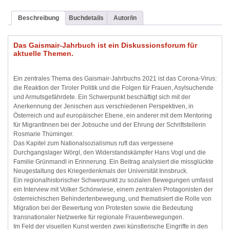
Beschreibung
Buchdetails
Autor/in
Das Gaismair-Jahrbuch ist ein Diskussionsforum für
aktuelle Themen.
Ein zentrales Thema des Gaismair-Jahrbuchs 2021 ist das Corona-Virus:
die Reaktion der Tiroler Politik und die Folgen für Frauen, Asylsuchende
und Armutsgefährdete. Ein Schwerpunkt beschäftigt sich mit der
Anerkennung der Jenischen aus verschiedenen Perspektiven, in
Österreich und auf europäischer Ebene, ein anderer mit dem Mentoring
für MigrantInnen bei der Jobsuche und der Ehrung der Schriftstellerin
Rosmarie Thüminger.
Das Kapitel zum Nationalsozialismus ruft das vergessene
Durchgangslager Wörgl, den Widerstandskämpfer Hans Vogl und die
Familie Grünmandl in Erinnerung. Ein Beitrag analysiert die missglückte
Neugestaltung des Kriegerdenkmals der Universität Innsbruck.
Ein regionalhistorischer Schwerpunkt zu sozialen Bewegungen umfasst
ein Interview mit Volker Schönwiese, einem zentralen Protagonisten der
österreichischen Behindertenbewegung, und thematisiert die Rolle von
Migration bei der Bewertung von Protesten sowie die Bedeutung
transnationaler Netzwerke für regionale Frauenbewegungen.
Im Feld der visuellen Kunst werden zwei künstlerische Eingriffe in den