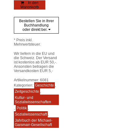
Maske
In den
Menge
Warenkorb
Bestellen Sie in Ihrer
Buchhandlung
oder direkt bei:
* Preis inkl.
Mehrwertsteuer.
Wir liefern in die EU und
die Schweiz. Der Versand
ist kostenlos ab EUR 50,-.
Ansonsten betragen die
Versandkosten EUR 5,-
Artikelnummer:
6081
Kategorien:
Geschichte
,
Zeitgeschichte
,
Kultur- und
Sozialwissenschaften
,
Politik
,
Sozialwissenschaft
,
Jahrbuch der Michael-
Gaismair-Gesellschaft