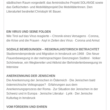
städtischen Raum vorgestellt: das feministische Projekt SOLANGE sowie
das Geflücheten- und Mobilitätsprojekt Die MobilitäterInnen. Den
Literaturteil bestreitet Christoph W. Bauer.
EIN VIRUS UND SEINE FOLGEN
Wie Tirol auf das Virus reagierte – Chronik eines Versagens · Corona,
die Krise und die Frauen · Asyl in Zeiten des Virus · Corona und Armut
SOZIALE BEWEGUNGEN – REGIONALHISTORISCH BETRACHTET
Studierendenproteste und Migration in Innsbruck um 1968 · Die
Neue
Frauenbewegung
in der mehrsprachigen Grenzregion Südtirol · Volker
Schönwiese, ein Wegbereiter und Aktivist der Behindertenbewegung im
Interview
ANERKENNUNG DER JENISCHEN
Die Anerkennung der Jenischen in Österreich · Die Jenischen bald
österreichische Volksgruppe? · Erfahrungen aus dem
Anerkennungsprozess der Roma · Zur Situation der Jenischen in der
Schweiz und in Europa · Jenische Literatur · Lyrik · Der Jenische
Kulturtag in Innsbruck
VOM FÖRDERN UND EHREN