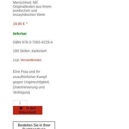
Menschheit. Mit
Originaltexten aus ihrem
poetischen und
essayistischen Werk
19,90
€
*
lieferbar
ISBN 978-3-7065-6229-4
188
Seiten, kartoniert
zzgl.
Versandkosten
Eine Frau und ihr
unaufhörlicher Kampf
gegen Ungerechtigkeit,
Diskriminierung und
Verfolgung
Eva
Priester
In den
Menge
Warenkorb
Bestellen Sie in Ihrer