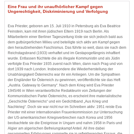
Eine Frau und ihr unaufhörlicher Kampf gegen
Ungerechtigkeit, Diskriminierung und Verfolgung
Eva Priester, geboren am 15. Juli 1910 in Petersburg als Eva Beatrice
Feinstein, kam mit ihren jüdischen Eltern 1919 nach Berlin. Als
Mitarbeiterin einer Berliner Tageszeitung löste sie sich jedoch bald aus
dem gutbürgerlichen Milieu und beteiligte sich aktiv am Kampf gegen
den heraufziehenden Faschismus. Das führte so weit, dass sie nach dem
Reichstagsbrand (1933) verhaftet und im Gestapogefängnis inhaftiert
wurde. Entlassen flüchtete die als illegale Kommunistin und als Jüdin
verfolgte Eva Priester 1935 zuerst nach Wien, dann nach Prag und von
dort 1939 nach London. Insbesondere die Wiederherstellung der
Unabhängigkeit Österreichs war ihr ein Anliegen. Um die Sympathien
der Engländer für Österreich zu gewinnen, veröffentlichte sie das Heft
„Austria. Gateway to Germany“. Nach dem Krieg wird Eva Priester
1945/46 in Wien verantwortliche Redakteurin von Zeitungen der
Kommunistischen Partei Österreichs, es erscheint ihre materialistische
„Geschichte Österreichs“ und ein Gedichtband „Aus Krieg und
Nachkrieg“. Doch sie war nicht nur im Schreiben aktiv: 1951 reiste Eva
Priester mit einer internationalen Frauenkommission zur Untersuchung
der US-amerikanischen Kriegsverbrechen nach Korea und 1956
beobachtete sie die Ereignisse in Ungarn und nahm 1958 in Paris und
Algier am algerischen Befreiungskampf Anteil. All ihre dabei
gesammelten Erfahrungen sammelte sie in reflektierenden Essays, die