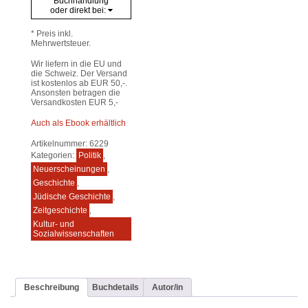
Buchhandlung
oder direkt bei:
* Preis inkl.
Mehrwertsteuer.
Wir liefern in die EU und
die Schweiz. Der Versand
ist kostenlos ab EUR 50,-.
Ansonsten betragen die
Versandkosten EUR 5,-
Auch als Ebook erhältlich
Artikelnummer:
6229
Kategorien:
Politik
,
Neuerscheinungen
,
Geschichte
,
Jüdische Geschichte
,
Zeitgeschichte
,
Kultur- und
Sozialwissenschaften
Beschreibung
Buchdetails
Autor/in