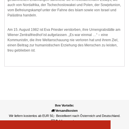
auch von Nordafrika, der Tschechoslowakei und Polen, der Sowjetunion,
vom Befreiungskampf unter der Fahne des Islam sowie von Israel und
Palästina handeln.
Am 15. August 1982 ist Eva Priester verstorben, ihre Urnengrabstätte am
Wiener Zentralfriedhof ist aufgelassen. „Es war einmal …“ – eine
Kommunistin, die ihre Weltanschauung nie verloren hat und ihrem Ziel,
einen Beitrag zur humanistischen Erziehung des Menschen zu leisten,
treu geblieben ist.
Ihre Vorteile:
Versandkosten
Wir liefern kostenlos ab EUR 50,- Bestellwert nach Österreich und Deutschland.
Zahlungsarten
Wir akzeptieren Kreditkarte, PayPal, Sofortüberweisung