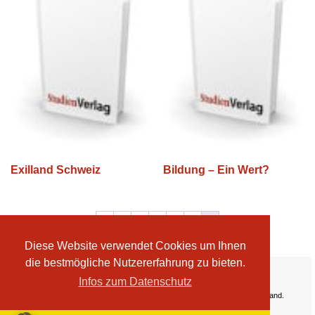
Exilland Schweiz
Bildung – Ein Wert?
←
1
2
3
4
5
6
Diese Website verwendet Cookies um Ihnen
die bestmögliche Nutzererfahrung zu bieten.
Ihre Vorteile:
Infos zum Datenschutz
Versandkosten
Wir liefern kostenlos ab EUR 50,- Bestellwert nach Österreich und Deutschland.
Zahlungsarten