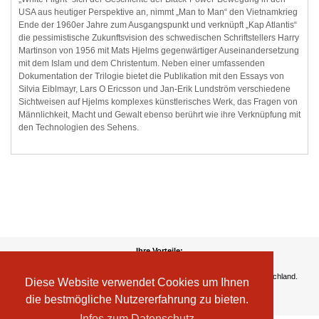
USA aus heutiger Perspektive an, nimmt „Man to Man“ den Vietnamkrieg
Ende der 1960er Jahre zum Ausgangspunkt und verknüpft „Kap Atlantis“
die pessimistische Zukunftsvision des schwedischen Schriftstellers Harry
Martinson von 1956 mit Mats Hjelms gegenwärtiger Auseinandersetzung
mit dem Islam und dem Christentum. Neben einer umfassenden
Dokumentation der Trilogie bietet die Publikation mit den Essays von
Silvia Eiblmayr, Lars O Ericsson und Jan-Erik Lundström verschiedene
Sichtweisen auf Hjelms komplexes künstlerisches Werk, das Fragen von
Männlichkeit, Macht und Gewalt ebenso berührt wie ihre Verknüpfung mit
den Technologien des Sehens.
Ihre Vorteile:
Versandkosten
Wir liefern kostenlos ab EUR 50,- Bestellwert nach Österreich und Deutschland.
Diese Website verwendet Cookies um Ihnen
Zahlungsarten
die bestmögliche Nutzererfahrung zu bieten.
Wir akzeptieren Kreditkarte, PayPal, Sofortüberweisung
Infos zum Datenschutz