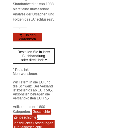
Standardwerkes von 1988
bietet eine umfassende
Analyse der Ursachen und
Folgen des „Anschlusses“.
Tirol
und
In den
der
Warenkorb
Anschluß
Menge
Bestellen Sie in Ihrer
Buchhandlung
oder direkt bei:
* Preis inkl.
Mehrwertsteuer.
Wir liefern in die EU und
die Schweiz. Der Versand
ist kostenlos ab EUR 50,-.
Ansonsten betragen die
Versandkosten EUR 5,-
Artikelnummer:
1800
Kategorien:
Geschichte
,
Zeitgeschichte
,
Innsbrucker Forschungen
zur Zeitgeschichte