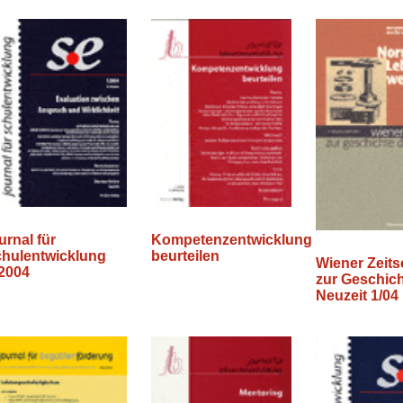
urnal für
Kompetenzentwicklung
chulentwicklung
beurteilen
Wiener Zeitsc
/2004
zur Geschich
Neuzeit 1/04