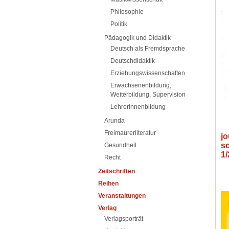
Philosophie
Politik
Pädagogik und Didaktik
Deutsch als Fremdsprache
Deutschdidaktik
Erziehungswissenschaften
Erwachsenenbildung,
Weiterbildung, Supervision
LehrerInnenbildung
Arunda
Freimaurerliteratur
jo
s
Gesundheit
1
Recht
Zeitschriften
Reihen
Veranstaltungen
Verlag
Verlagsporträt