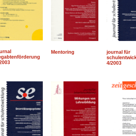
urnal
Mentoring
journal für
egabtenförderung
schulentwic
/2003
4/2003