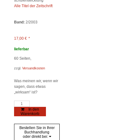
schulentwicklung
Alle Titel der Zeitschrift
Band:
2/2003
17,00
€
*
lieferbar
60
Seiten,
zzgl.
Versandkosten
Was meinen wir, wenn wir
sagen, dass etwas
„wirksam“ ist?
journal
für
In den
schulentwicklung
Warenkorb
2/2003
Menge
Bestellen Sie in Ihrer
Buchhandlung
oder direkt bei: