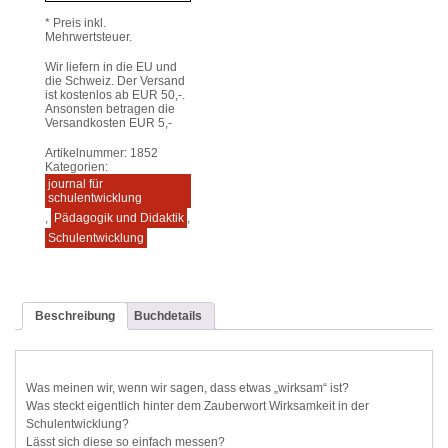
* Preis inkl.
Mehrwertsteuer.
Wir liefern in die EU und
die Schweiz. Der Versand
ist kostenlos ab EUR 50,-.
Ansonsten betragen die
Versandkosten EUR 5,-
Artikelnummer:
1852
Kategorien:
journal für
schulentwicklung
,
Pädagogik und Didaktik
,
Schulentwicklung
Beschreibung
Buchdetails
Was meinen wir, wenn wir sagen, dass etwas „wirksam“ ist?
Was steckt eigentlich hinter dem Zauberwort Wirksamkeit in der
Schulentwicklung?
Lässt sich diese so einfach messen?