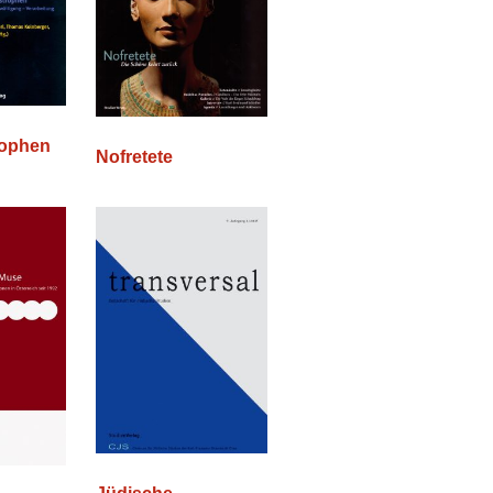
rophen
Nofretete