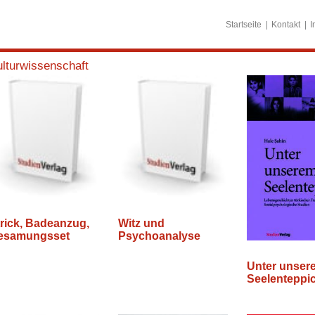
Startseite
Kontakt
I
lturwissenschaft
rick, Badeanzug,
Witz und
esamungsset
Psychoanalyse
Unter unser
Seelenteppi