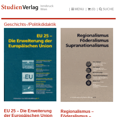
MENU
(0)
SUCHE
Geschichts-/Politikdidaktik
EU 25 – Die Erweiterung
Regionalismus –
der Europäischen Union
Föderalismus –