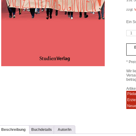
zzgl.
V
Ein S
schulh
2/23
-
190
B
Meng
* Prei
Wir li
Versa
betra
Artik
Päda
Erzi
Neue
Beschreibung
Buchdetails
Autor/in