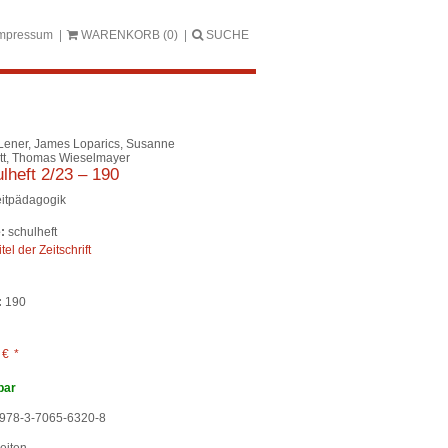
mpressum
WARENKORB
(0)
SUCHE
Lener, James Loparics, Susanne
tt, Thomas Wieselmayer
lheft 2/23 – 190
eitpädagogik
:
schulheft
itel der Zeitschrift
:
190
0
€
*
bar
978-3-7065-6320-8
eiten,