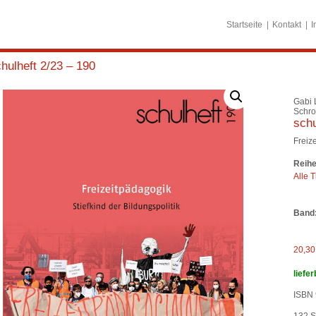
Startseite
Kontakt
I
hulheft 2/23 – 190
Gabi 
Schro
schu
Freiz
Reihe
Alle T
Band
20,3
liefer
ISBN 
132
S