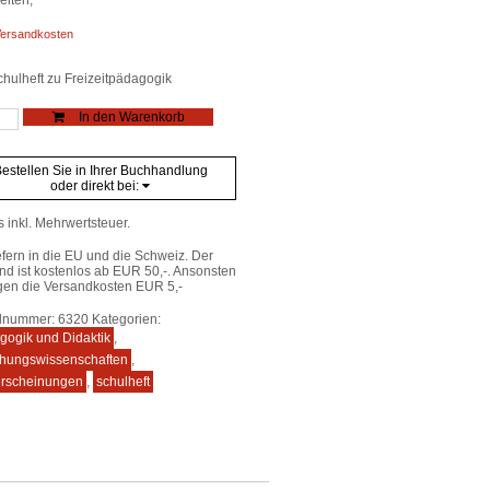
ersandkosten
chulheft zu Freizeitpädagogik
eft
In den Warenkorb
estellen Sie in Ihrer Buchhandlung
e
oder direkt bei:
s inkl. Mehrwertsteuer.
efern in die EU und die Schweiz. Der
nd ist kostenlos ab EUR 50,-. Ansonsten
gen die Versandkosten EUR 5,-
elnummer:
6320
Kategorien:
gogik und Didaktik
,
ehungswissenschaften
,
rscheinungen
,
schulheft