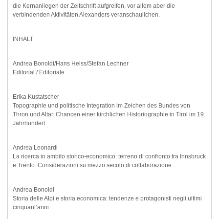
die Kernanliegen der Zeitschrift aufgreifen, vor allem aber die
verbindenden Aktivitäten Alexanders veranschaulichen.
INHALT
Andrea Bonoldi/Hans Heiss/Stefan Lechner
Editorial / Editoriale
Erika Kustatscher
Topographie und politische Integration im Zeichen des Bundes von
Thron und Altar. Chancen einer kirchlichen Historiographie in Tirol im 19.
Jahrhundert
Andrea Leonardi
La ricerca in ambito storico-economico: terreno di confronto tra Innsbruck
e Trento. Considerazioni su mezzo secolo di collaborazione
Andrea Bonoldi
Storia delle Alpi e storia economica: tendenze e protagonisti negli ultimi
cinquant’anni