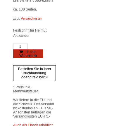
ISBN 978-3-7065-6289-8
ca. 180
Seiten,
zzgl.
Versandkosten
Festschrift für Helmut
Alexander
Geschichte
und
In den
Region
Warenkorb
/
Storia
e
Bestellen Sie in Ihrer
regione
Buchhandlung
Sonderheft
oder direkt bei:
2022
Menge
* Preis inkl.
Mehrwertsteuer.
Wir liefern in die EU und
die Schweiz. Der Versand
ist kostenlos ab EUR 50,-.
Ansonsten betragen die
Versandkosten EUR 5,-
Auch als Ebook erhältlich