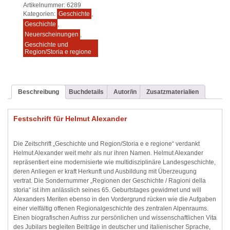
Artikelnummer:
6289
Kategorien:
Geschichte
,
Geschichte
,
Neuerscheinungen
,
Geschichte und
Region/Storia e regione
Beschreibung
Buchdetails
Autor/in
Zusatzmaterialien
Festschrift für Helmut Alexander
Die Zeitschrift „Geschichte und Region/Storia e e regione“ verdankt
Helmut Alexander weit mehr als nur ihren Namen. Helmut Alexander
repräsentiert eine modernisierte wie multidisziplinäre Landesgeschichte,
deren Anliegen er kraft Herkunft und Ausbildung mit Überzeugung
vertrat. Die Sondernummer „Regionen der Geschichte / Ragioni della
storia“ ist ihm anlässlich seines 65. Geburtstages gewidmet und will
Alexanders Meriten ebenso in den Vordergrund rücken wie die Aufgaben
einer vielfältig offenen Regionalgeschichte des zentralen Alpenraums.
Einen biografischen Aufriss zur persönlichen und wissenschaftlichen Vita
des Jubilars begleiten Beiträge in deutscher und italienischer Sprache,