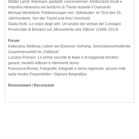
Walter Landi, Impresari, gastaldi, concessionari. Aristocrazie locali e
industria mineraria nel territorio di Trento durante il Duecento
Michael Wedekind, Politisierungen von ‚Volkskultur‘ im Tirol des 20.
Jahrhunderts. Von der Tracht und ihrer Unschuld
Giada Noto, Le colpe degli altri. Un’analisi dei verbali del Consiglio
Provinciale di Bolzano sul „Monumento alla Vittoria“ (1948–2013)
Forum
Katarzyna Stokłosa, Leben am Eisernen Vorhang. Grenzüberschreitende
Zusammenarbeit im „Ostblock“
Luciano Pomaro, Le prime raccolte di fiabe e di leggende trentine:
genesi, modelli letterari e riferimenti storici
Francesca Brunet, Fotografie, fotografe e storia regionale: alcune note
sulla mostra
Frauenbilder / Signora fotograf(i)
a
Rezensionen / Recensioni