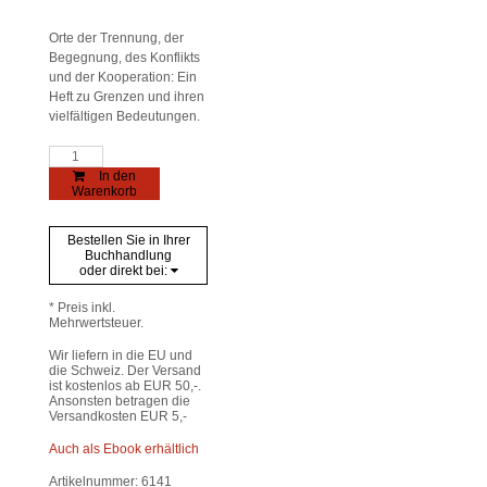
Orte der Trennung, der
Begegnung, des Konflikts
und der Kooperation: Ein
Heft zu Grenzen und ihren
vielfältigen Bedeutungen.
Geschichte
und
In den
Region
Warenkorb
/Storia
e
regione
Bestellen Sie in Ihrer
30/2
Buchhandlung
(2021)
oder direkt bei:
Menge
* Preis inkl.
Mehrwertsteuer.
Wir liefern in die EU und
die Schweiz. Der Versand
ist kostenlos ab EUR 50,-.
Ansonsten betragen die
Versandkosten EUR 5,-
Auch als Ebook erhältlich
Artikelnummer:
6141