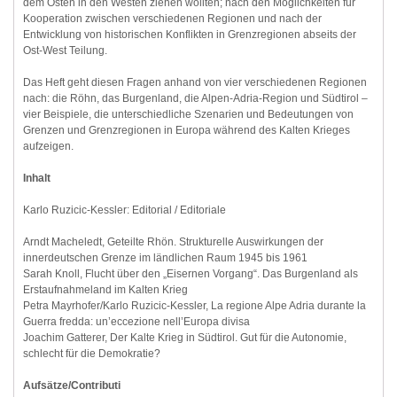
dem Osten in den Westen ziehen wollten; nach den Möglichkeiten für
Kooperation zwischen verschiedenen Regionen und nach der
Entwicklung von historischen Konflikten in Grenzregionen abseits der
Ost-West Teilung.
Das Heft geht diesen Fragen anhand von vier verschiedenen Regionen
nach: die Röhn, das Burgenland, die Alpen-Adria-Region und Südtirol –
vier Beispiele, die unterschiedliche Szenarien und Bedeutungen von
Grenzen und Grenzregionen in Europa während des Kalten Krieges
aufzeigen.
Inhalt
Karlo Ruzicic-Kessler: Editorial / Editoriale
Arndt Macheledt, Geteilte Rhön. Strukturelle Auswirkungen der
innerdeutschen Grenze im ländlichen Raum 1945 bis 1961
Sarah Knoll, Flucht über den „Eisernen Vorgang“. Das Burgenland als
Erstaufnahmeland im Kalten Krieg
Petra Mayrhofer/Karlo Ruzicic-Kessler, La regione Alpe Adria durante la
Guerra fredda: un’eccezione nell’Europa divisa
Joachim Gatterer, Der Kalte Krieg in Südtirol. Gut für die Autonomie,
schlecht für die Demokratie?
Aufsätze/Contributi