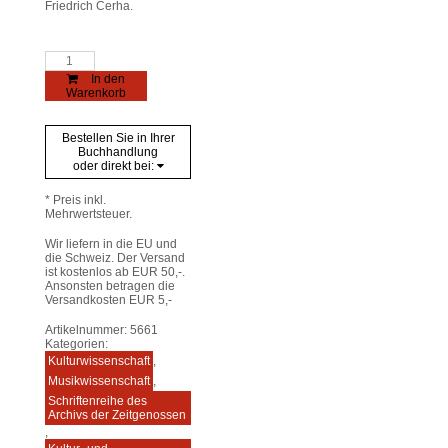
Friedrich Cerha.
Vernetztes
Werk(en)
In den
Menge
Warenkorb
Bestellen Sie in Ihrer
Buchhandlung
oder direkt bei:
* Preis inkl.
Mehrwertsteuer.
Wir liefern in die EU und
die Schweiz. Der Versand
ist kostenlos ab EUR 50,-.
Ansonsten betragen die
Versandkosten EUR 5,-
Artikelnummer:
5661
Kategorien:
Kulturwissenschaft
,
Musikwissenschaft
,
Schriftenreihe des
Archivs der Zeitgenossen
,