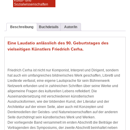
Kultur- und
Sozialwissenschaften
Beschreibung
Buchdetails
Autor/in
Eine Laudatio anlässlich des 90. Geburtstages des
vielseitigen Künstlers Friedrich Cerha.
Friedrich Cerha ist nicht nur Komponist, Interpret und Dirigent, sondern
hat auch ein umfangreiches bildnerisches Werk geschaffen, Libretti und
Liedtexte verfasst, eine eigene Lautsprache für sein Bühnenwerk
Netzwerk erfunden und in zahlreichen Schriften über seine Werke und
allgemeine Fragen des kulturellen Lebens reflektiert. Die
Auseinandersetzung mit verschiedenen künstlerischen
Ausdrucksformen, wie der bildenden Kunst, der Literatur und der
Architektur auf der einen Seite, aber auch mit Konzepten und
Denkmodellen der Geistes- und Naturwissenschaften auf der anderen
Seite durchdringt sein künstlerisches Werk und Werken.
Der vorliegende Band versammelt im ersten Abschnitt die Beiträge der
Vortragenden des Symposiums, der zweite Abschnitt beinhaltet neben