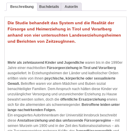
Beschreibung
Buchdetails
Autor/in
Die Studie behandelt das System und die Realität der
Fürsorge und Heimerziehung in Tirol und Vorarlberg
anhand von vier untersuchten Landeserziehungsheimen
und Berichten von ZeitzeugInnen.
Mehr als zehntausend Kinder und Jugendliche
waren bis in die 1990er
Jahre einer machtvollen
Fürsorgeerziehung in Tirol und Vorarlberg
ausgeliefert. In Erziehungsheimen der Länder und katholischer Orden
erlitten viele von ihnen
psychische, körperliche oder sexualisierte
Gewalt.
Betroffen waren vor allem Mädchen und Buben sozial
benachteiligter Familien. Dem Anspruch nach hätten diese Kinder vor
unzulänglicher Versorgung und unzureichender Erziehung zu Hause
bewahrt werden sollen, doch die
öffentliche Ersatzerziehung
erwies
sich für die allermeisten als schwerwiegender.
Betroffene leiden unter
lange nachwirkenden Folgen.
Ein engagiertes AutorInnenteam der Universität Innsbruck beschreibt
diese
Anstaltserziehung und das umfassende Fürsorgeregime
– mit
seinen Wurzeln um 1900 und in der Zeit des Nationalsozialismus – als
ein Zusammenwirken mehrerer Kräfte: der
Jugendfürsorgepolitik
und