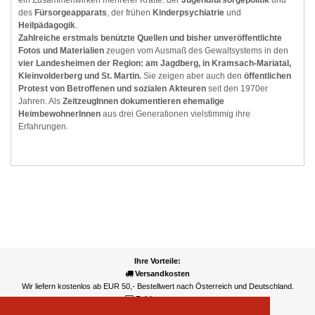
des
Fürsorgeapparats
, der frühen
Kinderpsychiatrie
und
Heilpädagogik
.
Zahlreiche erstmals benützte Quellen und bisher unveröffentlichte
Fotos und Materialien
zeugen vom Ausmaß des Gewaltsystems in den
vier Landesheimen der Region: am Jagdberg, in Kramsach-Mariatal,
Kleinvolderberg und St. Martin.
Sie zeigen aber auch den
öffentlichen
Protest von Betroffenen und sozialen Akteuren
seit den 1970er
Jahren. Als
ZeitzeugInnen dokumentieren ehemalige
HeimbewohnerInnen
aus drei Generationen vielstimmig ihre
Erfahrungen.
Ihre Vorteile:
Versandkosten
Wir liefern kostenlos ab EUR 50,- Bestellwert nach Österreich und Deutschland.
Zahlungsarten
Wir akzeptieren Kreditkarte, PayPal, Sofortüberweisung