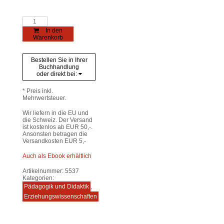
Heimkindheiten
Menge
In den
Warenkorb
Bestellen Sie in Ihrer
Buchhandlung
oder direkt bei:
* Preis inkl.
Mehrwertsteuer.
Wir liefern in die EU und
die Schweiz. Der Versand
ist kostenlos ab EUR 50,-.
Ansonsten betragen die
Versandkosten EUR 5,-
Auch als Ebook erhältlich
Artikelnummer:
5537
Kategorien:
Pädagogik und Didaktik
,
Erziehungswissenschaften