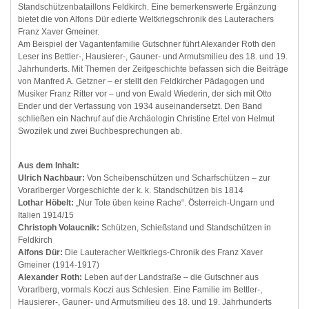
Standschützenbataillons Feldkirch. Eine bemerkenswerte Ergänzung
bietet die von Alfons Dür edierte Weltkriegschronik des Lauterachers
Franz Xaver Gmeiner.
Am Beispiel der Vagantenfamilie Gutschner führt Alexander Roth den
Leser ins Bettler-, Hausierer-, Gauner- und Armutsmilieu des 18. und 19.
Jahrhunderts. Mit Themen der Zeitgeschichte befassen sich die Beiträge
von Manfred A. Getzner – er stellt den Feldkircher Pädagogen und
Musiker Franz Ritter vor – und von Ewald Wiederin, der sich mit Otto
Ender und der Verfassung von 1934 auseinandersetzt. Den Band
schließen ein Nachruf auf die Archäologin Christine Ertel von Helmut
Swozilek und zwei Buchbesprechungen ab.
Aus dem Inhalt:
Ulrich Nachbaur:
Von Scheibenschützen und Scharfschützen – zur
Vorarlberger Vorgeschichte der k. k. Standschützen bis 1814
Lothar Höbelt:
„Nur Tote üben keine Rache“. Österreich-Ungarn und
Italien 1914/15
Christoph Volaucnik:
Schützen, Schießstand und Standschützen in
Feldkirch
Alfons Dür:
Die Lauteracher Weltkriegs-Chronik des Franz Xaver
Gmeiner (1914-1917)
Alexander Roth:
Leben auf der Landstraße – die Gutschner aus
Vorarlberg, vormals Koczi aus Schlesien. Eine Familie im Bettler-,
Hausierer-, Gauner- und Armutsmilieu des 18. und 19. Jahrhunderts