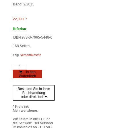
Band:
2/2015
22,00
€
*
lieferbar
ISBN 978-3-7065-5448-0
168
Seiten,
zzgl.
Versandkosten
MONTFORT
2/2015
In den
Menge
Warenkorb
Bestellen Sie in Ihrer
Buchhandlung
oder direkt bei:
* Preis inkl.
Mehrwertsteuer.
Wir liefern in die EU und
die Schweiz. Der Versand
ist kostenlos ab EUR 50,-.