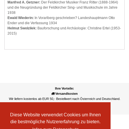
Manfred A. Getzner:
Der Feldkircher Musiker Franz Ritter (1888-1964)
und die Neugründung der Feldkircher Sing- und Musikschule im Jahre
1938
Ewald Wiederin:
In Vorarlberg geschrieben? Landeshauptmann Otto
Ender und die Verfassung 1934
Helmut Swolzilek:
Bauforschung und Archäologie: Christine Ertel (1953-
2015)
Ihre Vorteile:
Versandkosten
Wir liefern kostenlos ab EUR 50,- Bestellwert nach Österreich und Deutschland.
Zahlungsarten
Wir akzeptieren Kreditkarte, PayPal, Sofortüberweisung
Diese Website verwendet Cookies um Ihnen
die bestmögliche Nutzererfahrung zu bieten.