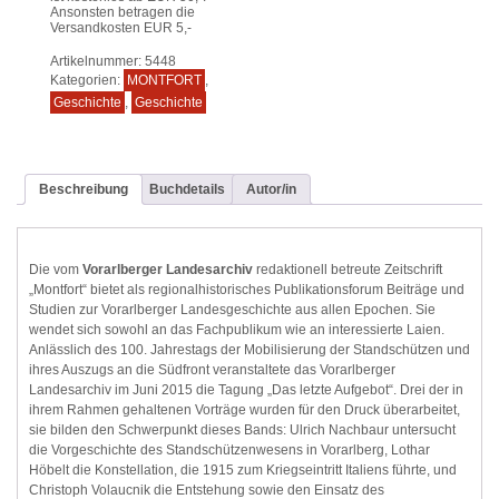
Ansonsten betragen die
Versandkosten EUR 5,-
Artikelnummer:
5448
Kategorien:
MONTFORT
,
Geschichte
,
Geschichte
Beschreibung
Buchdetails
Autor/in
Die vom
Vorarlberger Landesarchiv
redaktionell betreute Zeitschrift
„Montfort“ bietet als regionalhistorisches Publikationsforum Beiträge und
Studien zur Vorarlberger Landesgeschichte aus allen Epochen. Sie
wendet sich sowohl an das Fachpublikum wie an interessierte Laien.
Anlässlich des 100. Jahrestags der Mobilisierung der Standschützen und
ihres Auszugs an die Südfront veranstaltete das Vorarlberger
Landesarchiv im Juni 2015 die Tagung „Das letzte Aufgebot“. Drei der in
ihrem Rahmen gehaltenen Vorträge wurden für den Druck überarbeitet,
sie bilden den Schwerpunkt dieses Bands: Ulrich Nachbaur untersucht
die Vorgeschichte des Standschützenwesens in Vorarlberg, Lothar
Höbelt die Konstellation, die 1915 zum Kriegseintritt Italiens führte, und
Christoph Volaucnik die Entstehung sowie den Einsatz des