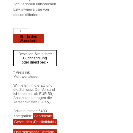
SchülerInnen entsprechen
bzw. inwieweit sie von
diesen differieren.
Zeitverständnis
am
In den
Übergang
Warenkorb
von
der
Grundschule
Bestellen Sie in Ihrer
zur
Buchhandlung
Sekundarstufe
oder direkt bei:
Menge
* Preis inkl.
Mehrwertsteuer.
Wir liefern in die EU und
die Schweiz. Der Versand
ist kostenlos ab EUR 50,-.
Ansonsten betragen die
Versandkosten EUR 5,-
Artikelnummer:
5403
Kategorien:
Geschichte
,
Geschichts-/Politikdidaktik
,
Österreichische Beiträge