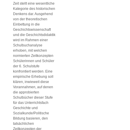
Zeit stellt eine wesentliche
Kategorie des historischen
Denkens dar. Ausgehend
von der theoretischen
Einbettung in die
Geschichtswissenschaft
und die Geschichtsdidaktik
wird im Rahmen einer
Schulbuchanalyse
erhoben, mit welchen
normierten Zeitkonzepten
Schülerinnen und Schüler
der 6. Schulstufe
konfrontiert werden. Eine
empirische Erhebung soll
klären, inwieweit diese
Vorannahmen, auf denen
die approbierten
Schulbücher dieser Stufe
für das Unterrichtsfach
Geschichte und
Sozialkunde/Politische
Bildung basieren, den
tatsächlichen
Zeitkonzepten der