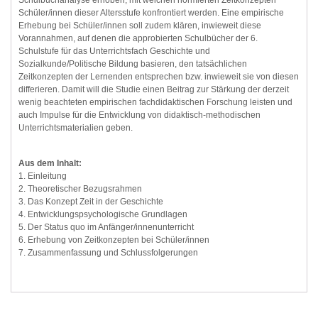
Schulbuchanalyse erhoben, mit welchen normierten Zeitkonzepten
Schüler/innen dieser Altersstufe konfrontiert werden. Eine empirische
Erhebung bei Schüler/innen soll zudem klären, inwieweit diese
Vorannahmen, auf denen die approbierten Schulbücher der 6.
Schulstufe für das Unterrichtsfach Geschichte und
Sozialkunde/Politische Bildung basieren, den tatsächlichen
Zeitkonzepten der Lernenden entsprechen bzw. inwieweit sie von diesen
differieren. Damit will die Studie einen Beitrag zur Stärkung der derzeit
wenig beachteten empirischen fachdidaktischen Forschung leisten und
auch Impulse für die Entwicklung von didaktisch-methodischen
Unterrichtsmaterialien geben.
Aus dem Inhalt:
1. Einleitung
2. Theoretischer Bezugsrahmen
3. Das Konzept Zeit in der Geschichte
4. Entwicklungspsychologische Grundlagen
5. Der Status quo im Anfänger/innenunterricht
6. Erhebung von Zeitkonzepten bei Schüler/innen
7. Zusammenfassung und Schlussfolgerungen