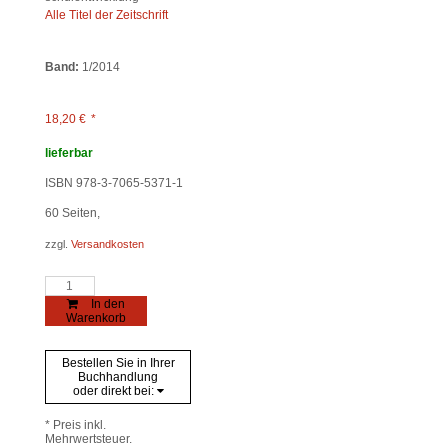
Alle Titel der Zeitschrift
Band:
1/2014
18,20
€
*
lieferbar
ISBN 978-3-7065-5371-1
60
Seiten,
zzgl.
Versandkosten
journal
für
In den
schulentwicklung
Warenkorb
1/2014
Menge
Bestellen Sie in Ihrer
Buchhandlung
oder direkt bei:
* Preis inkl.
Mehrwertsteuer.