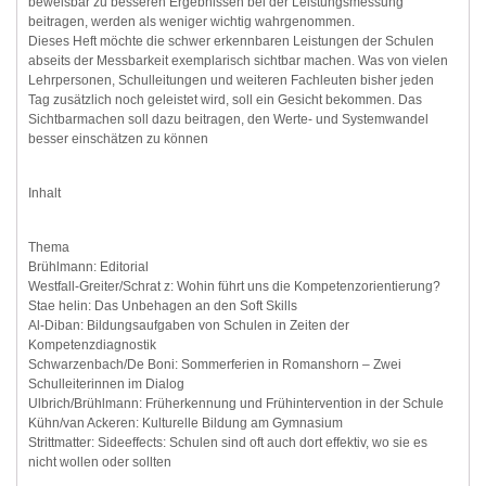
beweisbar zu besseren Ergebnissen bei der Leistungsmessung
beitragen, werden als weniger wichtig wahrgenommen.
Dieses Heft möchte die schwer erkennbaren Leistungen der Schulen
abseits der Messbarkeit exemplarisch sichtbar machen. Was von vielen
Lehrpersonen, Schulleitungen und weiteren Fachleuten bisher jeden
Tag zusätzlich noch geleistet wird, soll ein Gesicht bekommen. Das
Sichtbarmachen soll dazu beitragen, den Werte- und Systemwandel
besser einschätzen zu können
Inhalt
Thema
Brühlmann: Editorial
Westfall-Greiter/Schrat z: Wohin führt uns die Kompetenzorientierung?
Stae helin: Das Unbehagen an den Soft Skills
Al-Diban: Bildungsaufgaben von Schulen in Zeiten der
Kompetenzdiagnostik
Schwarzenbach/De Boni: Sommerferien in Romanshorn – Zwei
Schulleiterinnen im Dialog
Ulbrich/Brühlmann: Früherkennung und Frühintervention in der Schule
Kühn/van Ackeren: Kulturelle Bildung am Gymnasium
Strittmatter: Sideeffects: Schulen sind oft auch dort effektiv, wo sie es
nicht wollen oder sollten