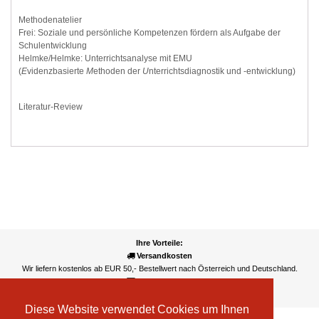
Methodenatelier
Frei: Soziale und persönliche Kompetenzen fördern als Aufgabe der
Schulentwicklung
Helmke/Helmke: Unterrichtsanalyse mit EMU
(
E
videnzbasierte
M
ethoden der
U
nterrichtsdiagnostik und -entwicklung)
Literatur-Review
Ihre Vorteile:
Versandkosten
Wir liefern kostenlos ab EUR 50,- Bestellwert nach Österreich und Deutschland.
Zahlungsarten
Wir akzeptieren Kreditkarte, PayPal, Sofortüberweisung
Diese Website verwendet Cookies um Ihnen