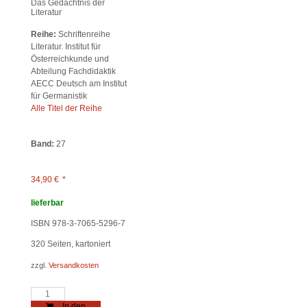
Das Gedächtnis der
Literatur
Reihe:
Schriftenreihe
Literatur. Institut für
Österreichkunde und
Abteilung Fachdidaktik
AECC Deutsch am Institut
für Germanistik
Alle Titel der Reihe
Band:
27
34,90
€
*
lieferbar
ISBN 978-3-7065-5296-7
320
Seiten, kartoniert
zzgl.
Versandkosten
Erinnern
-
In den