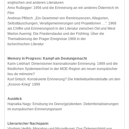
englischen und anderen Literaturen
Arno Rußegger: 1956 und die Erinnerung an ein anderes Österreich im
Film
Andreas Pflitsch: „Ein Gewimmel von Reminiszenzen, Allegorien,
Selbsttäuschungen, Verallgemeinerungen und Projektionen …“. 1968
als Chiffre und Erinnerungsort in der Literatur zwischen Ost und West
Marlon Auernig: Die Friedenstaube und der Frühling. Über die
Thematisierung der Prager Ereignisse 1968 in der
tschechischen Literatur
Memory in Progress: Kampf um Deutungsmacht
Karin Liebhart: Dimensionen transnationaler Erinnerung. 1989 und die
friedlichen Systemwechsel in der MOE-Region als neuer europäischer
lieu de mémoire?
Kurt Gritsch: Konstruierte Erinnerung? Die Intellektuellendebatte um den
„Kosovo-Krieg“ 1999
Ausblick
Hajnalka Nagy: Einübung ins Grenz(ge)denken. Deterritorialisierungen
im europäischen Erinnerungsraum
Literarischer Nachspann
Vladimir Vertlib: Migration und Mozartkugel. Das Österreichbild von