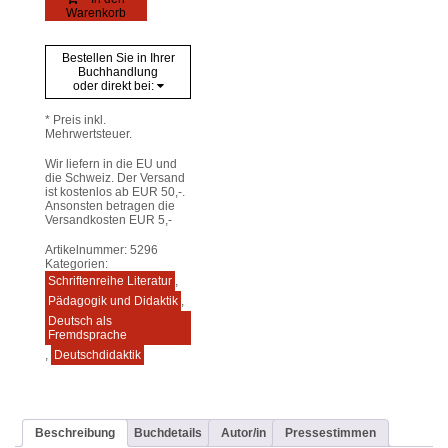
Erzählen
Warenkorb
-
Europa
Menge
Bestellen Sie in Ihrer
Buchhandlung
oder direkt bei:
* Preis inkl.
Mehrwertsteuer.
Wir liefern in die EU und
die Schweiz. Der Versand
ist kostenlos ab EUR 50,-.
Ansonsten betragen die
Versandkosten EUR 5,-
Artikelnummer:
5296
Kategorien:
Schriftenreihe Literatur
,
Pädagogik und Didaktik
,
Deutsch als
Fremdsprache
,
Deutschdidaktik
Beschreibung
Buchdetails
Autor/in
Pressestimmen