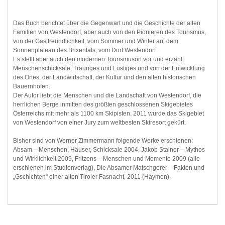
Das Buch berichtet über die Gegenwart und die Geschichte der alten
Familien von Westendorf, aber auch von den Pionieren des Tourismus,
von der Gastfreundlichkeit, vom Sommer und Winter auf dem
Sonnenplateau des Brixentals, vom Dorf Westendorf.
Es stellt aber auch den modernen Tourismusort vor und erzählt
Menschenschicksale, Trauriges und Lustiges und von der Entwicklung
des Ortes, der Landwirtschaft, der Kultur und den alten historischen
Bauernhöfen.
Der Autor liebt die Menschen und die Landschaft von Westendorf, die
herrlichen Berge inmitten des größten geschlossenen Skigebietes
Österreichs mit mehr als 1100 km Skipisten. 2011 wurde das Skigebiet
von Westendorf von einer Jury zum weltbesten Skiresort gekürt.
Bisher sind von Werner Zimmermann folgende Werke erschienen:
Absam – Menschen, Häuser, Schicksale 2004, Jakob Stainer – Mythos
und Wirklichkeit 2009, Fritzens – Menschen und Momente 2009 (alle
erschienen im Studienverlag), Die Absamer Matschgerer – Fakten und
„Gschichten“ einer alten Tiroler Fasnacht, 2011 (Haymon).