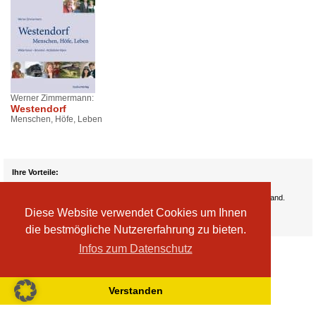
Werner Zimmermann:
Westendorf
Menschen, Höfe, Leben
Ihre Vorteile:
Versandkosten
Wir liefern kostenlos ab EUR 50,- Bestellwert nach Österreich und Deutschland.
Zahlungsarten
Diese Website verwendet Cookies um Ihnen
Wir akzeptieren Kreditkarte, PayPal, Sofortüberweisung
die bestmögliche Nutzererfahrung zu bieten.
Infos zum Datenschutz
Verstanden