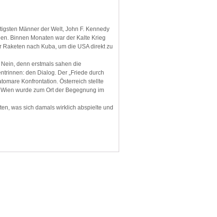
tigsten Männer der Welt, John F. Kennedy
gen. Binnen Monaten war der Kalte Krieg
er Raketen nach Kuba, um die USA direkt zu
 Nein, denn erstmals sahen die
trinnen: den Dialog. Der „Friede durch
omare Konfrontation. Österreich stellte
s. Wien wurde zum Ort der Begegnung im
ten, was sich damals wirklich abspielte und