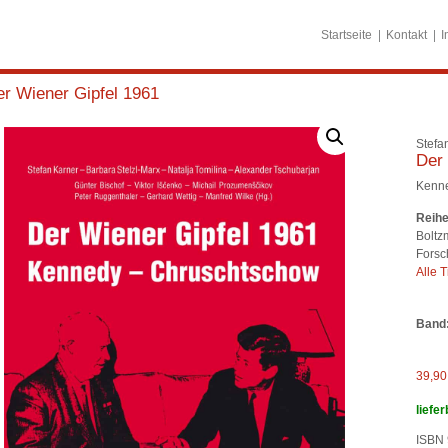
Startseite
Kontakt
I
r Wiener Gipfel 1961
Stefa
Der 
Kenne
Reihe
Boltzm
Forsc
Alle T
Band
39,9
liefer
ISBN 