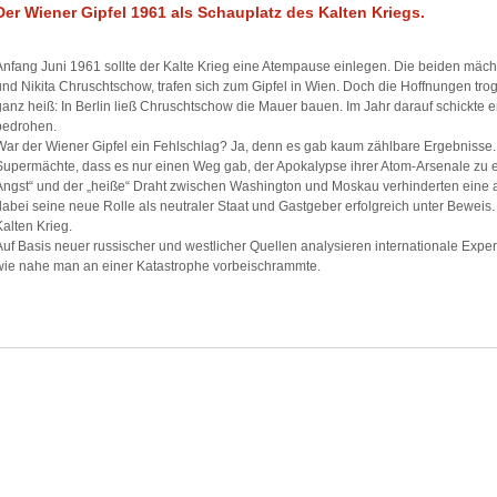
Der Wiener Gipfel 1961 als Schauplatz des Kalten Kriegs.
Anfang Juni 1961 sollte der Kalte Krieg eine Atempause einlegen. Die beiden mäch
und Nikita Chruschtschow, trafen sich zum Gipfel in Wien. Doch die Hoffnungen tro
ganz heiß: In Berlin ließ Chruschtschow die Mauer bauen. Im Jahr darauf schickte 
bedrohen.
War der Wiener Gipfel ein Fehlschlag? Ja, denn es gab kaum zählbare Ergebnisse.
Supermächte, dass es nur einen Weg gab, der Apokalypse ihrer Atom-Arsenale zu en
Angst“ und der „heiße“ Draht zwischen Washington und Moskau verhinderten eine at
dabei seine neue Rolle als neutraler Staat und Gastgeber erfolgreich unter Bewei
Kalten Krieg.
Auf Basis neuer russischer und westlicher Quellen analysieren internationale Exper
wie nahe man an einer Katastrophe vorbeischrammte.