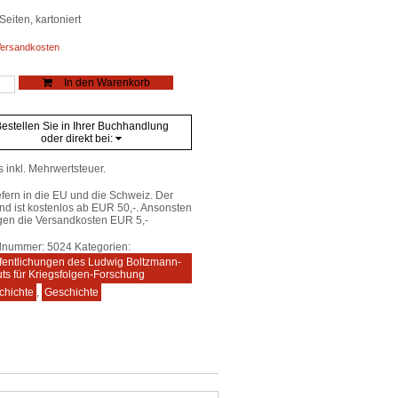
Seiten, kartoniert
ersandkosten
In den Warenkorb
r
estellen Sie in Ihrer Buchhandlung
e
oder direkt bei:
s inkl. Mehrwertsteuer.
efern in die EU und die Schweiz. Der
nd ist kostenlos ab EUR 50,-. Ansonsten
gen die Versandkosten EUR 5,-
elnummer:
5024
Kategorien:
fentlichungen des Ludwig Boltzmann-
tuts für Kriegsfolgen-Forschung
chichte
,
Geschichte