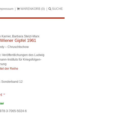
mpressum
WARENKORB
(0)
SUCHE
n Karner, Barbara Stelzl-Marx
Wiener Gipfel 1961
dy – Chruschtschow
:
Veröffentlichungen des Ludwig
ann-Instituts für Kriegsfolgen-
hung
itel der Reihe
:
Sonderband 12
0
€
*
bar
978-3-7065-5024-6