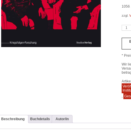
1056
zzgl.
V
Der
Wiene
Gipfel
1961
B
Meng
* Prei
Wir li
Versa
betra
Artik
Veröf
Insti
,
Ges
Beschreibung
Buchdetails
Autor/in