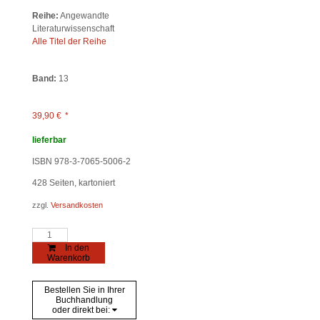
Reihe:
Angewandte
Literaturwissenschaft
Alle Titel der Reihe
Band:
13
39,90
€
*
lieferbar
ISBN 978-3-7065-5006-2
428
Seiten, kartoniert
zzgl.
Versandkosten
Perspektiven
der
In den
Literaturvermittlung
Warenkorb
Menge
Bestellen Sie in Ihrer
Buchhandlung
oder direkt bei: