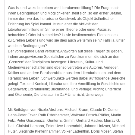
Was ist und wozu betreiben wir Literaturvermittlung? Die Frage nach
ihren Bedingungen und Möglichkeiten stellt sich, so ein erster Befund,
immer dort, wo das literarische Kunstwerk als Objekt ästhetischer
Erfahrung ins Spiel kommt. Ist nun aber die Aktivität der
Literaturvermittlung im Sinne einer Theorie oder einer Praxis zu
betrachten? Oder ist sie beides? Ist sie bestimmendes Element des
kulturellen Lebens und wird sie dies auch weiterhin sein? Falls ja, unter
welchen Bedingungen?
Der vorliegende Band versucht, Antworten auf diese Fragen zu geben,
indem ausgewiesene Spezialisten zu Wort kommen, die sich an den
„Grenzen“ der Disziplinen bewegen: Literatur-, Kultur- und
Medienwissenschaftler sind ebenso vertreten wie Autoren, Verleger,
Kritiker und andere Berufspraktiker aus dem Literaturbetrieb und dem
literarischen Leben. Schwerpunkte werden dabei auf folgende Bereiche
gelegt: Text und Kontext; Literatur und ihre Vermittlung in Geschichte und
Gegenwart; Literaturkritik; Buchhandel und Verlage; Archiv; Unterricht
und Ökonomie; Die Literatur im DaF-Unterricht; Unterwegs.
Mit Beiträgen von Nicole Abstiens, Michael Braun, Claude D. Conter,
Hans-Peter Ecker, Ruth Esterhammer, Waltraud Fritsch-Rößler, Martin
Fritz, Peter Giacomuzzi, Gunter E. Grimm, Gerhard Hacker, Murray G.
Hall, Christof Hamann, Peter Uwe Hohendahl, Johann Holzner, Michael
Huter, Sieglinde Klettenhammer, Volker Ladenthin, Doris Moser, Stefan