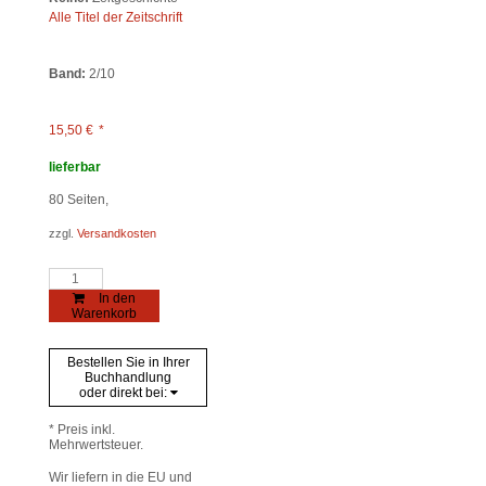
Alle Titel der Zeitschrift
Band:
2/10
15,50
€
*
lieferbar
80
Seiten,
zzgl.
Versandkosten
Politische
Gewalt
In den
-
Warenkorb
Terrorismus
-
Geschlecht
Bestellen Sie in Ihrer
Menge
Buchhandlung
oder direkt bei:
* Preis inkl.
Mehrwertsteuer.
Wir liefern in die EU und