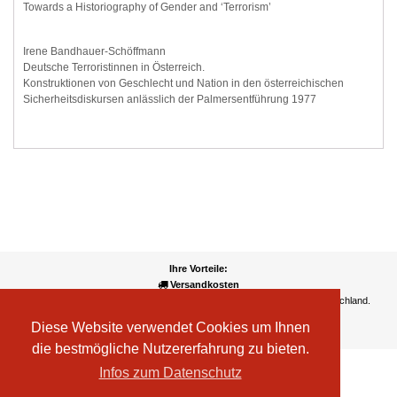
Towards a Historiography of Gender and ‘Terrorism’
Irene Bandhauer-Schöffmann
Deutsche Terroristinnen in Österreich.
Konstruktionen von Geschlecht und Nation in den österreichischen
Sicherheitsdiskursen anlässlich der Palmersentführung 1977
Ihre Vorteile:
Versandkosten
Wir liefern kostenlos ab EUR 50,- Bestellwert nach Österreich und Deutschland.
Zahlungsarten
Diese Website verwendet Cookies um Ihnen
Wir akzeptieren Kreditkarte, PayPal, Sofortüberweisung
die bestmögliche Nutzererfahrung zu bieten.
Infos zum Datenschutz