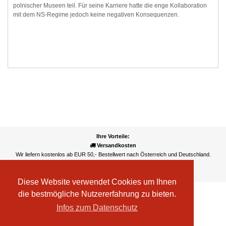
polnischer Museen teil. Für seine Karriere hatte die enge Kollaboration
mit dem NS-Regime jedoch keine negativen Konsequenzen.
Ihre Vorteile:
Versandkosten
Wir liefern kostenlos ab EUR 50,- Bestellwert nach Österreich und Deutschland.
Zahlungsarten
Wir akzeptieren Kreditkarte, PayPal, Sofortüberweisung
Diese Website verwendet Cookies um Ihnen
die bestmögliche Nutzererfahrung zu bieten.
Infos zum Datenschutz