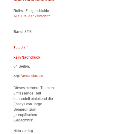
Reihe:
Zeitgeschichte
Alle Titel der Zeitschrift
Band:
3/08
15,50
€
*
kein Nachdruck
64
Seiten,
zzgl.
Versandkosten
Dieses mehrere Themen
umfassende Heft
behandelt einleitend die
Essays von Jorge
Semprún zum
„europäischen
Gedächtnis“.
Nicht vorrätig