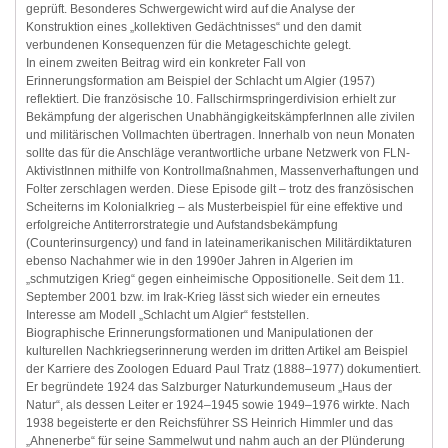
geprüft. Besonderes Schwergewicht wird auf die Analyse der
Konstruktion eines „kollektiven Gedächtnisses“ und den damit
verbundenen Konsequenzen für die Metageschichte gelegt.
In einem zweiten Beitrag wird ein konkreter Fall von
Erinnerungsformation am Beispiel der Schlacht um Algier (1957)
reflektiert. Die französische 10. Fallschirmspringerdivision erhielt zur
Bekämpfung der algerischen UnabhängigkeitskämpferInnen alle zivilen
und militärischen Vollmachten übertragen. Innerhalb von neun Monaten
sollte das für die Anschläge verantwortliche urbane Netzwerk von FLN-
AktivistInnen mithilfe von Kontrollmaßnahmen, Massenverhaftungen und
Folter zerschlagen werden. Diese Episode gilt – trotz des französischen
Scheiterns im Kolonialkrieg – als Musterbeispiel für eine effektive und
erfolgreiche Antiterrorstrategie und Aufstandsbekämpfung
(Counterinsurgency) und fand in lateinamerikanischen Militärdiktaturen
ebenso Nachahmer wie in den 1990er Jahren in Algerien im
„schmutzigen Krieg“ gegen einheimische Oppositionelle. Seit dem 11.
September 2001 bzw. im Irak-Krieg lässt sich wieder ein erneutes
Interesse am Modell „Schlacht um Algier“ feststellen.
Biographische Erinnerungsformationen und Manipulationen der
kulturellen Nachkriegserinnerung werden im dritten Artikel am Beispiel
der Karriere des Zoologen Eduard Paul Tratz (1888–1977) dokumentiert.
Er begründete 1924 das Salzburger Naturkundemuseum „Haus der
Natur“, als dessen Leiter er 1924–1945 sowie 1949–1976 wirkte. Nach
1938 begeisterte er den Reichsführer SS Heinrich Himmler und das
„Ahnenerbe“ für seine Sammelwut und nahm auch an der Plünderung