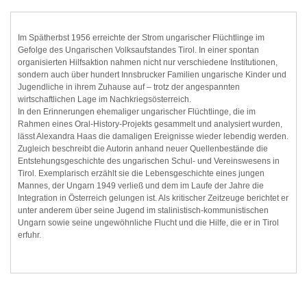
Im Spätherbst 1956 erreichte der Strom ungarischer Flüchtlinge im
Gefolge des Ungarischen Volksaufstandes Tirol. In einer spontan
organisierten Hilfsaktion nahmen nicht nur verschiedene Institutionen,
sondern auch über hundert Innsbrucker Familien ungarische Kinder und
Jugendliche in ihrem Zuhause auf – trotz der angespannten
wirtschaftlichen Lage im Nachkriegsösterreich.
In den Erinnerungen ehemaliger ungarischer Flüchtlinge, die im
Rahmen eines Oral-History-Projekts gesammelt und analysiert wurden,
lässt Alexandra Haas die damaligen Ereignisse wieder lebendig werden.
Zugleich beschreibt die Autorin anhand neuer Quellenbestände die
Entstehungsgeschichte des ungarischen Schul- und Vereinswesens in
Tirol. Exemplarisch erzählt sie die Lebensgeschichte eines jungen
Mannes, der Ungarn 1949 verließ und dem im Laufe der Jahre die
Integration in Österreich gelungen ist. Als kritischer Zeitzeuge berichtet er
unter anderem über seine Jugend im stalinistisch-kommunistischen
Ungarn sowie seine ungewöhnliche Flucht und die Hilfe, die er in Tirol
erfuhr.