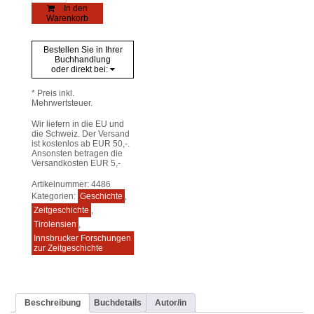
in
In den
Tirol
Warenkorb
Menge
Bestellen Sie in Ihrer
Buchhandlung
oder direkt bei:
* Preis inkl.
Mehrwertsteuer.
Wir liefern in die EU und
die Schweiz. Der Versand
ist kostenlos ab EUR 50,-.
Ansonsten betragen die
Versandkosten EUR 5,-
Artikelnummer:
4486
Kategorien:
Geschichte
,
Zeitgeschichte
,
Tirolensien
,
Innsbrucker Forschungen
zur Zeitgeschichte
Beschreibung
Buchdetails
Autor/in