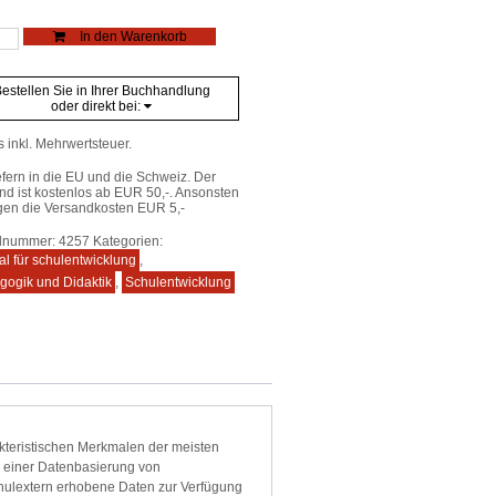
l
In den Warenkorb
entwicklung
6
estellen Sie in Ihrer Buchhandlung
e
oder direkt bei:
s inkl. Mehrwertsteuer.
efern in die EU und die Schweiz. Der
nd ist kostenlos ab EUR 50,-. Ansonsten
gen die Versandkosten EUR 5,-
elnummer:
4257
Kategorien:
al für schulentwicklung
,
gogik und Didaktik
,
Schulentwicklung
kteristischen Merkmalen der meisten
 einer Datenbasierung von
hulextern erhobene Daten zur Verfügung