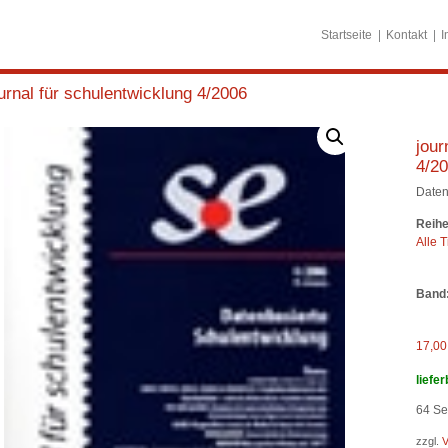
Startseite
Kontakt
I
urnal für schulentwicklung 4/2006
jour
4/2
Daten
Reihe
Alle T
Band
17,0
liefer
64
Sei
zzgl.
V