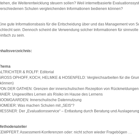
stehen, die Weiterentwicklung steuern sollen? Weil internetbasierte Evaluations
verschiedenen Schulen vergleichenden Informationen bedienen können?
Eine gute Informationsbasis für die Entscheidung über und das Management von S
schlecht sein. Dennoch scheint die Verwendung solcher Informationen für sinnvoll
einfach zu sein.
Inhaltsverzeichnis:
Thema
ALTRICHTER & ROLFF: Editorial
GROSS OPHOFF, KOCH, HELMKE & HOSENFELD: Vergleichsarbeiten für die Grund
(können)
VON DER GATHEN: Grenzen der innerschulischen Rezeption von Rückmeldungen
MAIER: Ungewolltes Lernen als Risiko im Hause des Lernens
BOOMGAARDEN: Innerschulische Datennutzung
HOMEIER: Was machen Schulen mit „SEIS“?
MESSNER: Der „Evaluationsservice“ – Entlastung durch Beratung und Auslagerun
Methodenatelier
KEMPFERT: Assessment-Konferenzen oder: nicht schon wieder Fragebögen …