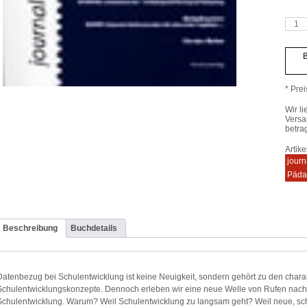
journa
für
schul
4/200
B
Meng
* Prei
Wir li
Versa
betra
Artik
journ
Päda
Beschreibung
Buchdetails
Datenbezug bei Schulentwicklung ist keine Neuigkeit, sondern gehört zu den chara
Schulentwicklungskonzepte. Dennoch erleben wir eine neue Welle von Rufen nach
Schulentwicklung. Warum? Weil Schulentwicklung zu langsam geht? Weil neue, sc