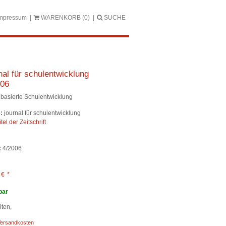
mpressum
WARENKORB
(0)
SUCHE
nal für schulentwicklung
006
basierte Schulentwicklung
:
journal für schulentwicklung
itel der Zeitschrift
:
4/2006
0
€
*
bar
ten,
ersandkosten