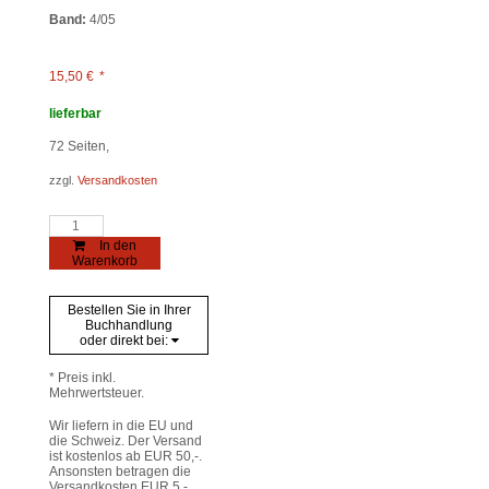
Band:
4/05
15,50
€
*
lieferbar
72
Seiten,
zzgl.
Versandkosten
Nachkriegsbilder
Menge
In den
Warenkorb
Bestellen Sie in Ihrer
Buchhandlung
oder direkt bei:
* Preis inkl.
Mehrwertsteuer.
Wir liefern in die EU und
die Schweiz. Der Versand
ist kostenlos ab EUR 50,-.
Ansonsten betragen die
Versandkosten EUR 5,-