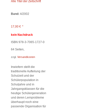
Alle Titel der Zeitschrift
Band:
4/2002
17,00
€
*
kein Nachdruck
ISBN 978-3-7065-1727-0
64
Seiten,
zzgl.
Versandkosten
Inwiefern stellt die
traditionelle Aufteilung der
Schulzeit und der
Schülerpopulation in
Schuljahre und in
Jahrgangsklassen für die
heutige Schülergeneration
und deren Lernprobleme
überhaupt noch eine
passende Organisation für