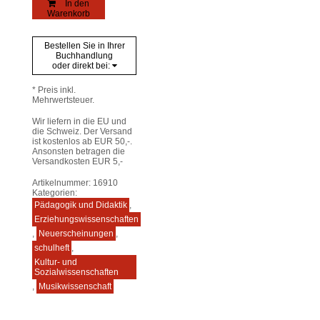
In den
–
Warenkorb
201
Menge
Bestellen Sie in Ihrer
Buchhandlung
oder direkt bei:
* Preis inkl.
Mehrwertsteuer.
Wir liefern in die EU und
die Schweiz. Der Versand
ist kostenlos ab EUR 50,-.
Ansonsten betragen die
Versandkosten EUR 5,-
Artikelnummer:
16910
Kategorien:
Pädagogik und Didaktik
,
Erziehungswissenschaften
,
Neuerscheinungen
,
schulheft
,
Kultur- und
Sozialwissenschaften
,
Musikwissenschaft