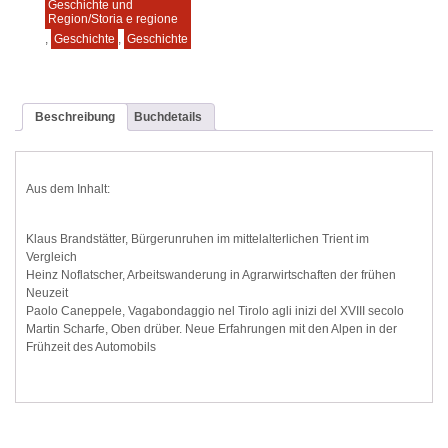
Geschichte und
Region/Storia e regione
,
Geschichte
,
Geschichte
Beschreibung
Buchdetails
Aus dem Inhalt:
Klaus Brandstätter, Bürgerunruhen im mittelalterlichen Trient im
Vergleich
Heinz Noflatscher, Arbeitswanderung in Agrarwirtschaften der frühen
Neuzeit
Paolo Caneppele, Vagabondaggio nel Tirolo agli inizi del XVIII secolo
Martin Scharfe, Oben drüber. Neue Erfahrungen mit den Alpen in der
Frühzeit des Automobils