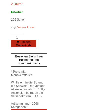
29,00
€
*
lieferbar
256
Seiten,
zzgl.
Versandkosten
Geschichte
und
In den
Region/Storia
Warenkorb
e
regione
2/2
Bestellen Sie in Ihrer
Menge
Buchhandlung
oder direkt bei:
* Preis inkl.
Mehrwertsteuer.
Wir liefern in die EU und
die Schweiz. Der Versand
ist kostenlos ab EUR 50,-.
Ansonsten betragen die
Versandkosten EUR 5,-
Artikelnummer:
1668
Kategorien: