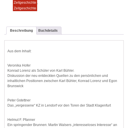
Zeitgeschichte
,
Zeitgeschichte
Beschreibung
Buchdetails
Aus dem Inhalt:
Veronika Hofer
Konrad Lorenz als Schüler von Karl Bühler.
Diskussion der neu entdeckten Quellen zu den persönlichen und
inhaltlichen Positionen zwischen Karl Bühler, Konrad Lorenz und Egon
Brunswick
Peter Gstettner
Das „vergessene“ KZ in Lendorf vor den Toren der Stadt Klagenfurt
Helmut F. Pfanner
Ein springender Brunnen: Martin Walsers „interesseloses Interesse“ an