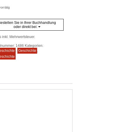
orrätig
estellen Sie in Ihrer Buchhandlung
oder direkt bei:
s inkl. Mehrwertsteuer.
elnummer:
1486
Kategorien:
eschichte
,
Geschichte
,
eschichte