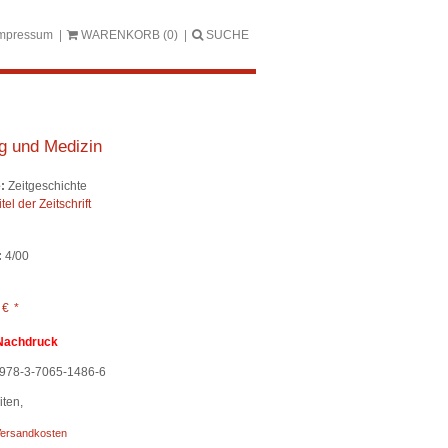
mpressum
WARENKORB
(0)
SUCHE
g und Medizin
:
Zeitgeschichte
itel der Zeitschrift
:
4/00
0
€
*
Nachdruck
978-3-7065-1486-6
ten,
ersandkosten