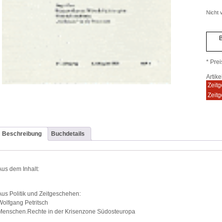
Nicht v
B
* Prei
Artik
Zeitg
Zeitg
Beschreibung
Buchdetails
Aus dem Inhalt:
Aus Politik und Zeitgeschehen:
Wolfgang Petritsch
Menschen.Rechte in der Krisenzone Südosteuropa