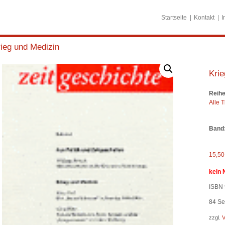
Startseite
Kontakt
I
ieg und Medizin
Krie
Reihe
Alle T
Band
15,5
kein 
ISBN 
84
Sei
zzgl.
V