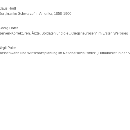
Klaus Hödl
Der „kranke Schwarze“ in Amerika, 1850-1900
Georg Hofer
Nerven-Korrekturen. Ärzte, Soldaten und die „Kriegsneurosen“ im Ersten Weltkrieg
irgit Poier
Rassenwahn und Wirtschaftsplanung im Nationalsozialismus: „Euthanasie“ in der S